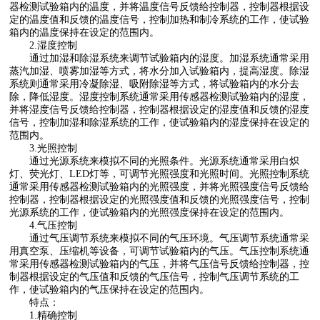
器检测试验箱内的温度，并将温度信号反馈给控制器，控制器根据设
定的温度值和反馈的温度信号，控制加热和制冷系统的工作，使试验
箱内的温度保持在设定的范围内。
2.湿度控制
通过加湿和除湿系统来调节试验箱内的湿度。加湿系统通常采用
蒸汽加湿、喷雾加湿等方式，将水分加入试验箱内，提高湿度。除湿
系统则通常采用冷凝除湿、吸附除湿等方式，将试验箱内的水分去
除，降低湿度。湿度控制系统通常采用传感器检测试验箱内的湿度，
并将湿度信号反馈给控制器，控制器根据设定的湿度值和反馈的湿度
信号，控制加湿和除湿系统的工作，使试验箱内的湿度保持在设定的
范围内。
3.光照控制
通过光源系统来模拟不同的光照条件。光源系统通常采用白炽
灯、荧光灯、LED灯等，可调节光照强度和光照时间。光照控制系统
通常采用传感器检测试验箱内的光照强度，并将光照强度信号反馈给
控制器，控制器根据设定的光照强度值和反馈的光照强度信号，控制
光源系统的工作，使试验箱内的光照强度保持在设定的范围内。
4.气压控制
通过气压调节系统来模拟不同的气压环境。气压调节系统通常采
用真空泵、压缩机等设备，可调节试验箱内的气压。气压控制系统通
常采用传感器检测试验箱内的气压，并将气压信号反馈给控制器，控
制器根据设定的气压值和反馈的气压信号，控制气压调节系统的工
作，使试验箱内的气压保持在设定的范围内。
特点：
1.精确控制