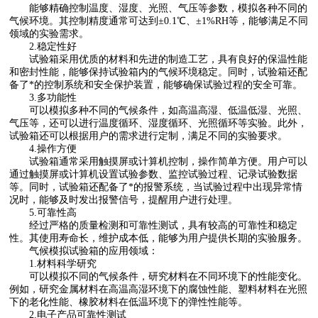
能够精确控制温度、湿度、光照、气压等参数，模拟各种不同的
气候环境。其控制精度通常可达到±0.1℃、±1%RH等，能够满足不同
领域的实验需求。
2.稳定性好
试验箱采用优质的材料和先进的制造工艺，具有良好的保温性能
和密封性能，能够保持试验箱内的气候环境稳定。同时，试验箱还配
备了*的控制系统和安全保护装置，能够确保试验过程的安全可靠。
3.多功能性
可以模拟多种不同的气候条件，如高温高湿、低温低湿、光照、
气压等，还可以进行温度循环、湿度循环、光照循环等实验。此外，
试验箱还可以根据用户的需求进行定制，满足不同的实验要求。
4.操作方便
试验箱通常采用触摸屏或计算机控制，操作简单方便。用户可以
通过触摸屏或计算机设置试验参数、监控试验过程、记录试验数据
等。同时，试验箱还配备了*的报警系统，当试验过程中出现异常情
况时，能够及时发出报警信号，提醒用户进行处理。
5.可靠性高
经过严格的质量检测和可靠性测试，具有较高的可靠性和稳定
性。其使用寿命长，维护成本低，能够为用户提供长期的实验服务。
气候模拟试验箱的应用领域：
1.材料科学研究
可以模拟不同的气候条件，研究材料在不同环境下的性能变化。
例如，研究金属材料在高温高湿环境下的腐蚀性能、塑料材料在光照
下的老化性能、橡胶材料在低温环境下的弹性性能等。
2.电子产品可靠性测试