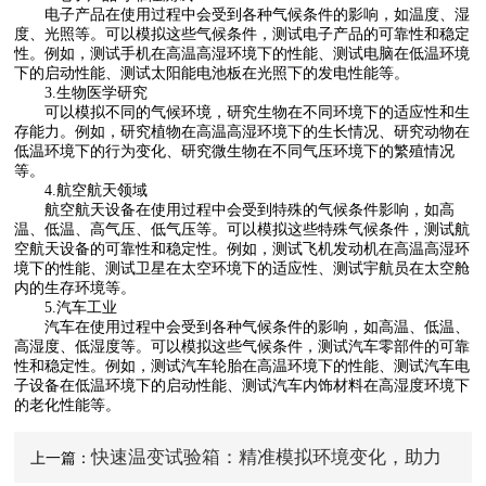
电子产品在使用过程中会受到各种气候条件的影响，如温度、湿
度、光照等。可以模拟这些气候条件，测试电子产品的可靠性和稳定
性。例如，测试手机在高温高湿环境下的性能、测试电脑在低温环境
下的启动性能、测试太阳能电池板在光照下的发电性能等。
3.生物医学研究
可以模拟不同的气候环境，研究生物在不同环境下的适应性和生
存能力。例如，研究植物在高温高湿环境下的生长情况、研究动物在
低温环境下的行为变化、研究微生物在不同气压环境下的繁殖情况
等。
4.航空航天领域
航空航天设备在使用过程中会受到特殊的气候条件影响，如高
温、低温、高气压、低气压等。可以模拟这些特殊气候条件，测试航
空航天设备的可靠性和稳定性。例如，测试飞机发动机在高温高湿环
境下的性能、测试卫星在太空环境下的适应性、测试宇航员在太空舱
内的生存环境等。
5.汽车工业
汽车在使用过程中会受到各种气候条件的影响，如高温、低温、
高湿度、低湿度等。可以模拟这些气候条件，测试汽车零部件的可靠
性和稳定性。例如，测试汽车轮胎在高温环境下的性能、测试汽车电
子设备在低温环境下的启动性能、测试汽车内饰材料在高湿度环境下
的老化性能等。
快速温变试验箱：精准模拟环境变化，助力
上一篇：