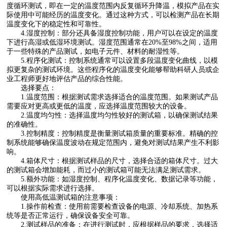
度循环测试，即在一定的温度范围内反复循环升降温，模拟产品在实
际使用中可能经历的温度变化。通过这种方式，可以检测产品在长期
温度变化下的稳定性和可靠性。
4.湿度控制：部分还具备湿度控制功能，用户可以在设定的温度
下进行高湿或低湿环境测试。湿度范围通常在20%至98%之间，适用
于一些特殊的产品测试，如电子元件、材料的耐湿性等。
5.程序化测试：控制系统通常可以设置多段温度变化曲线，以模
拟更复杂的测试环境。这些程序化的温度变化能够帮助科研人员或企
业工程师更好地评估产品的综合性能。
选择要点：
1.温度范围：根据测试需求选择适合的温度范围。如果测试产品
需要应对更高或更低的温度，应选择温度范围较大的设备。
2.温度均匀性：选择温度均匀性较好的测试箱，以确保测试结果
的准确性。
3.控制精度：控制精度是衡量测试箱质量的重要标准。精确的控
制系统能够确保温度波动在规定范围内，避免对测试结果产生不利影
响。
4.箱体尺寸：根据测试样品的尺寸，选择合适的箱体尺寸。过大
的测试箱会增加能耗，而过小的测试箱可能无法满足测试需求。
5.额外功能：如湿度控制、程序化温度变化、数据记录等功能，
可以根据实际需求进行选择。
使用高低温测试箱的注意事项：
1.操作前检查：使用前需要检查设备的电源、冷却系统、加热系
统等是否正常运行，确保设备安全可靠。
2.测试样品的准备：在进行测试时，应根据样品的要求，选择适