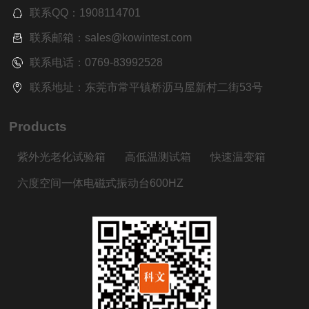
联系QQ：1908114701
联系邮箱：sales@kowintest.com
联系电话：0769-83992528
联系地址：东莞市常平镇桥沥马屋新村二街53号
Products
紫外光老化试验箱
高低温测试箱
快速温变箱
六度空间一体电磁式振动台600HZ