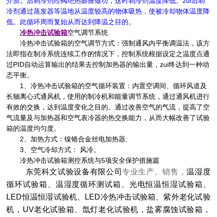
介质。后制冷剂经阀绝热膨胀做功，这时制冷剂温度降低。zui后制
冷剂通过蒸发器等温地从温度较高的物体吸热，使被冷却物体温度降
低。此循环周而复始从而达到降温之目的。
冷热冲击试验箱
空气调节系统
冷热冲击试验箱的空气调节方式：强制通风内平衡调温法，该方
法即指在制冷系统连续工作的情况下，控制系统根据设定之温度点通
过PID自动运算输出的结果去控制加热器的输出量，zui终达到一种动
态平衡。
1、冷热冲击试验箱的空气循环装置：内置空调间、循环风道及
长轴离心式通风机，使用的制冷机和能量调节系统，通过通风机进行
有效的交换，达到温度变化之目的。通过改善空气的气流，提高了空
气流量及与加热器和空气表冷器的热交换能力，从而大幅改善了试验
箱的温度均匀度。
2、加热方式：镍铬合金丝电加热器;
3、空气冷却方式： 风冷。
冷热冲击试验箱测控系统与5项安全保护措施篇
东莞科文试验设备有限公司
专业生产、销售，
温湿度
循环试验箱、温湿度循环测试箱、光电恒温恒湿试验箱、
LED
恒温恒湿试验机、LED
冷热冲击试验箱、紫外老化试验
机，UV
老化试验箱、氙灯老化试验机，盐雾腐蚀试验箱
，