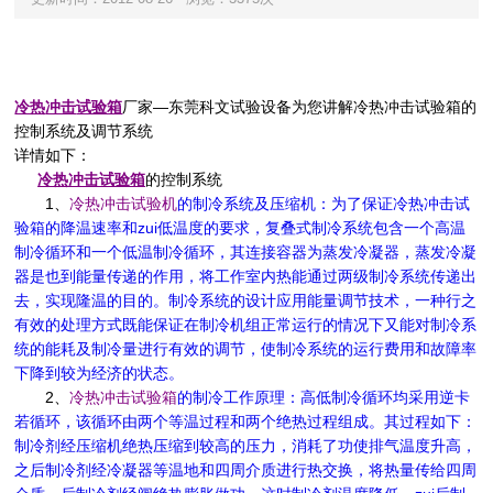
冷热
冲击
试验箱
厂家—东莞科文试验设备为您讲解冷热冲击试验箱的
控制系统及调节系统
详情如下：
冷热冲击试验箱
的控制系统
1、
冷热冲击试验机
的制冷系统及压缩机：为了保证冷热冲击试
验箱的降温速率和zui低温度的要求，复叠式制冷系统包含一个高温
制冷循环和一个低温制冷循环，其连接容器为蒸发冷凝器，蒸发冷凝
器是也到能量传递的作用，将工作室内热能通过两级制冷系统传递出
去，实现隆温的目的。制冷系统的设计应用能量调节技术，一种行之
有效的处理方式既能保证在制冷机组正常运行的情况下又能对制冷系
统的能耗及制冷量进行有效的调节，使制冷系统的运行费用和故障率
下降到较为经济的状态。
2、
冷热冲击试验箱
的制冷工作原理：高低制冷循环均采用逆卡
若循环，该循环由两个等温过程和两个绝热过程组成。其过程如下：
制冷剂经压缩机绝热压缩到较高的压力，消耗了功使排气温度升高，
之后制冷剂经冷凝器等温地和四周介质进行热交换，将热量传给四周