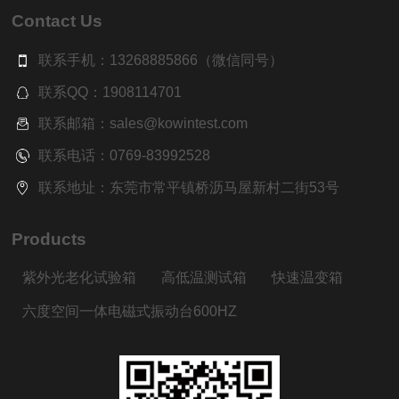
Contact Us
联系手机：13268885866（微信同号）
联系QQ：1908114701
联系邮箱：sales@kowintest.com
联系电话：0769-83992528
联系地址：东莞市常平镇桥沥马屋新村二街53号
Products
紫外光老化试验箱
高低温测试箱
快速温变箱
六度空间一体电磁式振动台600HZ