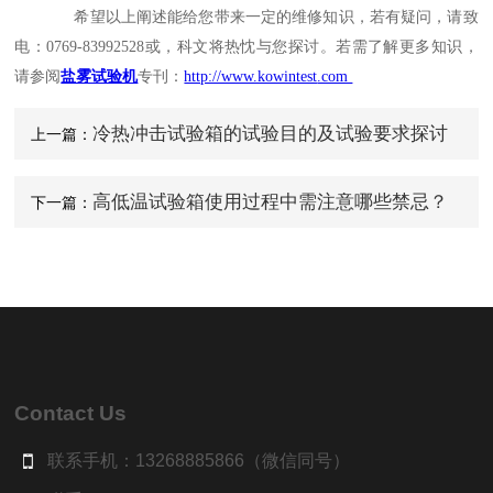
希望以上阐述能给您带来一定的维修知识，若有疑问，请致
电：0769
-83992528
或
，科文将热忱与您探讨。
若需了解更多
知识
，
请参阅
盐雾试验机
专刊：
http://www.kowintest
.com
冷热冲击试验箱的试验目的及试验要求探讨
上一篇：
高低温试验箱使用过程中需注意哪些禁忌？
下一篇：
Contact Us
联系手机：13268885866（微信同号）