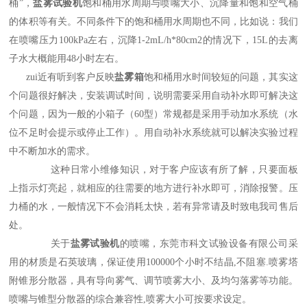
桶
”
，
盐雾试验机
饱和桶用水周期与喷嘴大小、沉降量和饱和空气桶
的体积等有关。不同条件下的饱和桶用水周期也不同，比如说：我们
在喷嘴压力
100kPa
左右，沉降
1-2mL/h*80cm2
的情况下，
15L
的去离
子水大概能用
48
小时左右。
zui近有听到客户反映
盐雾箱
饱和桶用水时间较短的问题，其实这
个问题很好解决，安装调试时间，说明需要采用自动补水即可解决这
个问题，因为一般的小箱子（
60
型）常规都是采用手动加水系统（水
位不足时会提示或停止工作）。用自动补水系统就可以解决实验过程
中不断加水的需求。
这种日常小维修知识，对于客户应该有所了解，只要面板
上指示灯亮起，就相应的往需要的地方进行补水即可，消除报警。压
力桶的水，一般情况下不会消耗太快，若有异常请及时致电我司售后
处。
关于
盐雾试验机
的喷嘴，东莞市科文试验设备有限公司采
用的材质是石英玻璃，保证使用
100000
个小时不结晶
,
不阻塞
.
喷雾塔
附锥形分散器，具有导向雾气、调节喷雾大小、及均匀落雾等功能。
喷嘴与锥型分散器的综合兼容性
,
喷雾大小可按要求设定。