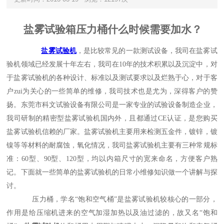
盐雾试验
箱
压力桶什么时候需要加水？
盐雾试验机
，是比较常见的一款测试设备，我司在盐雾试
验机领域已经发展十年左右，我司在
10
年的技术积累以及沉淀中，对
于盐雾试验机的各种设计、标准以及测试要求以及烂熟于心，对于客
户zui为关心的一些简单的维修，我司技术也是尤为，深得客户的赞
扬。东莞市科文试验设备有限公司是一家专业的试验设备制造企业，
我司研制的精密型盐雾试验机国内外，且都通过
CE
认证，是您购买
盐雾试验机信赖的厂家。盐雾试验机主要用来检测五金件，镀锌，镀
镍等等材料的耐腐蚀，氧化情况，我司盐雾试验机主要有三种常规标
准：
60
型、
90
型、
120
型，均以内箱尺寸的宽来命名，方便客户熟
记。下面就一些简单的盐雾试验机的日常小维修知识做一个讲解与探
讨。
压力桶，学名
“
饱和空气桶
”
是盐雾试验机较核心的一部分，
作用是给压缩机进来的空气加湿加热以及油过滤的，故又名
“
饱和