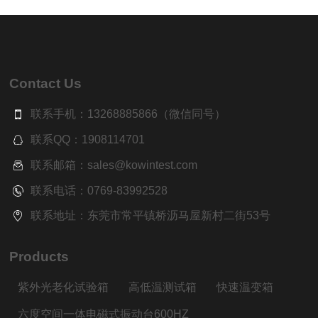
Contact Us
联系手机：13268885866（微信同号）
联系QQ：1908114701
联系邮箱：sales@kowintest.com
联系电话：0769-83992528
联系地址：东莞市常平镇桥沥马屋新村二街53号
Products
紫外光老化试验箱
高低温测试箱
快速温变箱
六度空间一体电磁式振动台600HZ