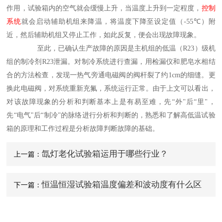
作用，试验箱内的空气就会缓慢上升，当温度上升到一定程度，
控制
系统
就会启动辅助机组来降温，将温度下降至设定值
（-55
℃
）
附
近，然后辅助机组又停止工作，如此反复，便会出现故障现象。
至此，已确认生产故障的原因是主机组的低温
（R23）
级机
组的制冷剂
R23
泄漏。对制冷系统进行查漏，用检漏仪和肥皂水相结
合的方法检查，发现一热气旁通电磁阀的阀杆裂了约
1cm
的细缝。更
换此电磁阀，对系统重新充氟，系统运行正常。由于上文可以看出，
对该故障现象的分析和判断基本上是有易至难，先“外
"
后“里
"
，
先“电气
"
后“制冷
"
的脉络进行分析和判断的，熟悉和了解
高低温试验
箱
的原理和工作过程是分析故障判断故障的基础。
氙灯老化试验箱运用于哪些行业？
上一篇：
恒温恒湿试验箱温度偏差和波动度有什么区
下一篇：
别？