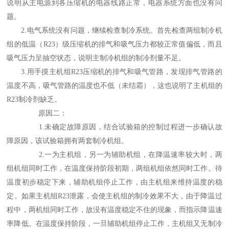
说明从主电源到各压缩机的电器线路正常，电器系统方面也没有问
题。
2.
电气系统没有问题，继续检查制冷系统。首先检查两组制冷机
组的低温
（R23）
级压缩机的排气和吸气压力都较正常值偏低，而且
吸气压力呈抽空状态，说明主制冷机组的制冷剂量不足。
3.
用手摸主机组
R23
压缩机的排气和吸气管路，发现排气管路的
温度不高，吸气管路的温度也不低
（
未结霜
）
，这也说明了主机组的
R23
制冷剂缺乏。
原因二：
1.
未确定故障原因，结合试验箱的控制过程进一步确认故
障原因，该试验箱拥有两套制冷机组。
2.
一为主机组，另一为辅助机组，在降温速率较大时，两
组机组同时工作，在温度保持阶段初期，两组机组依然同时工作。待
温度初步稳定下来，辅助机组停止工作，由主机组来维持温度的稳
定。如果主机组
R23
泄露，会使主机组的制冷效果不大，由于降温过
程中，两机组同时工作，故没有温度稳定不住的现象，而指示降温速
率降低。在温度保持阶段，一旦辅助机组停止工作，主机组又无制冷