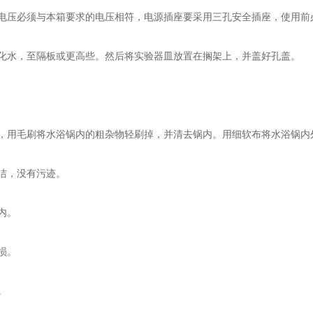
电压必须与本箱要求的电压相符，电源插座要采用三孔安全插座，使用前
水，至隔板或更高些。然后将实验器皿放置在搁架上，并盖好孔盖。
用毛刷将水浴锅内的粗杂物轻刷掉，并清去锅内。用细软布将水浴锅内
洁，没有污迹。
内。
损。
。