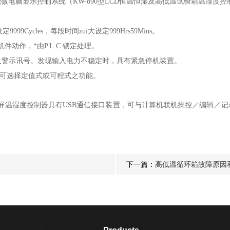
能微电脑
显示控制系统（KW-890型LCD恒温恒湿及高低温试验箱温湿度控
设定
9999Cycles
，每段时间zui大设定
999Hrs59Mins
。
机件动作，*由
P.L.C.
锁定处理。
及警示讯号。发现输入电力不稳定时，具有紧急停机装置。
器可选择定值式
或可程式
之功能。
液晶屏温湿度控制器具有
USB
通信接口装置，可与计算机联机操控／编辑／记
下一篇：
高低温循环箱故障原因