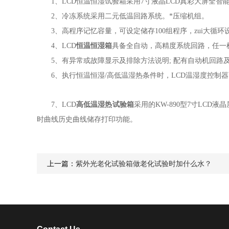
1
、
LCD
恒温恒湿试验箱采用7寸液晶LCD真彩大屏
全智
2、冷冻系统采用二元低温回路系统。*压缩机组。
3、高程序记忆容量，可设定储存
100
组程序，zui大循环
4、
LCD
恒温恒湿箱
具备全自动，高精度系统回路，任一
5
、有异常或故障显示及排除方法说明
;
配有自动机回路
6、执行恒温恒湿/高低温湿热条件时，LCD温湿度控制
7
、LCD
高低温湿热
试验箱
采用的KW-890型7寸LCD
时曲线历史曲线储存打印功能。
上一篇：
紫外光老化试验箱做老化试验时加什么水？