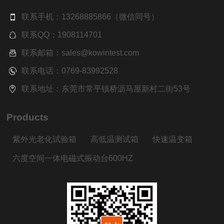
联系手机：13268885866（微信同号）
联系QQ：1908114701
联系邮箱：sales@kowintest.com
联系电话：0769-83992528
联系地址：东莞市常平镇桥沥马屋新村二街53号
Products
紫外光老化试验箱
高低温测试箱
快速温变箱
六度空间一体电磁式振动台600HZ