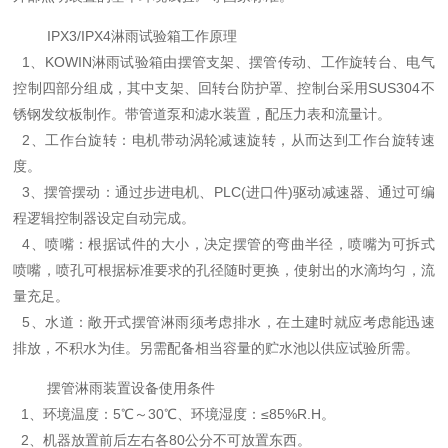
IPX3/IPX4淋雨试验箱工作原理
1、KOWIN淋雨试验箱由摆管支架、摆管传动、工作旋转台、电气
控制四部分组成，其中支架、回转台防护罩、控制台采用SUS304不
锈钢发纹板制作。带管道泵和滤水装置，配压力表和流量计。
2、工作台旋转：电机带动涡轮减速旋转，从而达到工作台旋转速
度。
3、摆管摆动：通过步进电机、PLC(进口件)驱动减速器、通过可编
程逻辑控制器设定自动完成。
4、喷嘴：根据试件的大小，决定摆管的弯曲半径，喷嘴为可拆式
喷嘴，喷孔可根据标准要求的孔径随时更换，使射出的水滴均匀，流
量充足。
5、水道：敞开式摆管淋雨须考虑排水，在土建时就应考虑能迅速
排放，不积水为佳。另需配备相当容量的贮水池以供应试验所需。
摆管淋雨装置设备使用条件
1、环境温度：5℃～30℃、环境湿度：≤85%R.H。
2、机器放置前后左右各80公分不可放置东西。