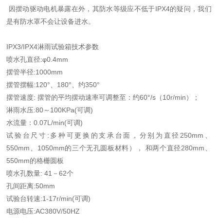
因摆动驱动电机暴露在外，其防水等级应不低于IPX4的疑问，我们
是有防水罩不会让设备进水。
IPX3/IPX4淋雨试验箱技术参数
喷水孔直径:φ0.4mm
摆管半径:1000mm
摆管摆幅:120°、180°、约350°
摆管速度: 摆管的平均摆动速率可调整至：约60°/s（10r/min）；
淋雨水压:80～100KPa(可调)
水流量：0.07L/min(可调)
试验台尺寸:多种可更换的支承台面，分别为直径250mm、
550mm、1050mm的三个无孔圆板材料）， 和两个直径280mm、
550mm的格栅圆板
喷水孔数量: 41－62个
孔间距离:50mm
试验台转速:1-17r/min(可调)
电源电压:AC380V/50HZ