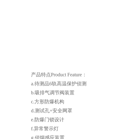
产品特点Product Feature：
a.待测品6轨高温保护侦测
b.吸排气调节阀装置
c.方形防爆机构
d.测试孔+安全网罩
e.防爆门锁设计
f.异常警示灯
g.侦烟感应装置