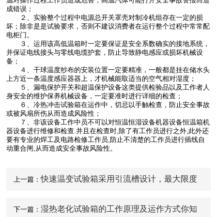
成错误；
２、实验整个过程中电源总开关罩壳对制冷机组存在一定的损
坏；除非是是试验要求，否则不建议消费者在运行整个过程中常常配
电柜门。
３、运用该高低温箱时一定要保证是安全系数确实的接地系统，
并保证电线接头与零线电缆护套，防止导致静电感应或损坏机械设
备；
４、干球温度纱布的安装位置一定要精准，一般都是挂在储水头
上方近一条温度感应器器上，才机械能取适当的空气相对湿度；
５、漏电保护开关和超温保护设备这类提供检验品以及工作者人
身安全的维护保养机械设备，一定要准时进行详细的检查；
６、冷热冲击试验箱在运作中，切忌以手触检查，防止安全事故
或被风扇所伤从而造成风险性；
７、非该设备工作中员不可以对恒温恒湿设备机器设备恒温箱机
器设备进行维修和检查.并且在检查时,除了有工作员进行之外,此外还
要有专业的焊工及电路检修工作员,防止不清楚的工作员进行插线自
动重合闸,从而造成安全事故风险性。
快速温变试验箱采用引流槽设计，最大限度
上一篇：
保护测试工件
湿热老化试验箱的工作原理及运作方式你知
下一篇：