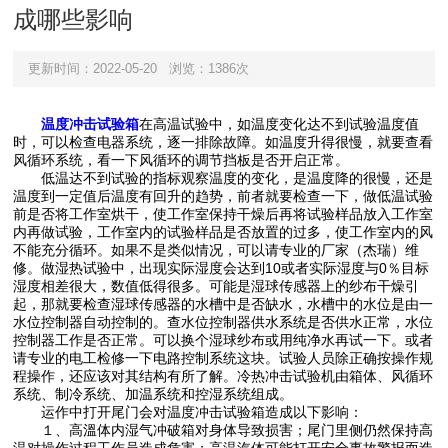
成哪些影响
更新时间：2022-05-20
浏览：1386次
温度冲击试验箱
在高温试验中，如温度变化达不到试验温度值
时，可以检查电器系统，逐一排除故障。如温度升得很慢，就要查看
风循环系统，看一下风循环的调节挡板是否开启正常。
低温达不到试验的指标观察温度的变化，是温度降的很慢，还是
温度到一定值后温度有回升的趋势，前者就要检查一下，做低温试验
前是否将工作室烘干，使工作室保持干燥后再将试验样品放入工作室
内再做试验，工作室内的试验样品是否放置的过多，使工作室内的风
不能充分循环。如果不是类似情况，可以请专业的厂家（杰瑞）维
修。做湿热试验中，出现实际湿度会达到10或者实际湿度与0％目标
湿度相差很大，数值低得很多。可能是湿球传感器上的纱布干燥引
起，那就要检查湿球传感器的水槽中是否缺水，水槽中的水位是由一
水位控制器自动控制的。查水位控制器供水系统是否供水正常，水位
控制器工作是否正常。可以换个湿球纱布或用纯净水再试一下。或者
请专业的电工检修一下电路控制系统这块。试验人员除正确按操作规
程操作，还应该对其结构有所了解。冷热冲击试验机由箱体、风循环
系统、制冷系统、加温系统和控湿系统组成。
运作中打开尾门会对温度冲击试验箱造成以下影响：
１、高溫体内湿气冲破箱对身体导致损害；尾门里侧仍然保持高
温对操作过程工作员造成危害；高温汽体可能打开安全事故警报而造