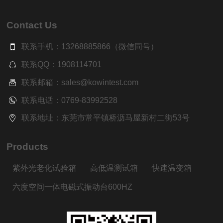
Contact Us
联系手机：13268885866（微信同号）
联系QQ：1908114701
联系邮箱：sales@kowintest.com
联系电话：0769-83992528
联系地址：东莞市常平镇桥沥马屋新村二街53号
Products
紫外光老化试验箱
高低温测试箱
快速温变箱
六度空间一体电磁式振动台600HZ