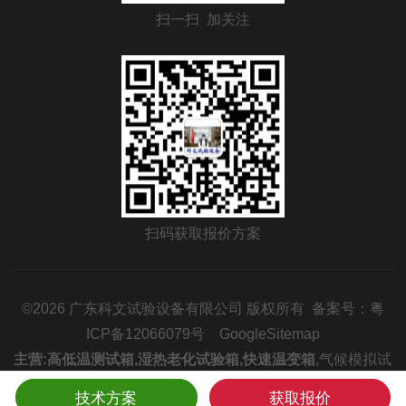
扫一扫 加关注
扫码获取报价方案
©2026 广东科文试验设备有限公司 版权所有 备案号：
粤
ICP备12066079号
GoogleSitemap
主营:
高低温测试箱
,
湿热老化试验箱
,
快速温变箱
,
气候模拟试
验箱
,
冷热冲击箱
,
温度循环试验箱
技术方案
获取报价