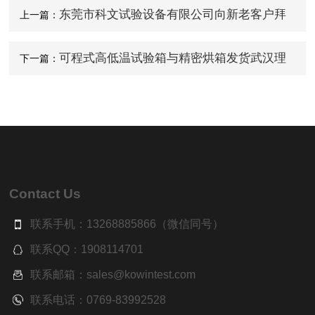
东莞市科文试验设备有限公司向新老客户拜
上一篇：
年
可程式高低温试验箱与精密烘箱发货武汉理
下一篇：
工大学
Contact Us
联系手机：13268885866（微信同号）
联系QQ：1908114701
联系邮箱：sales@kowintest.com
联系电话：0769-83992528