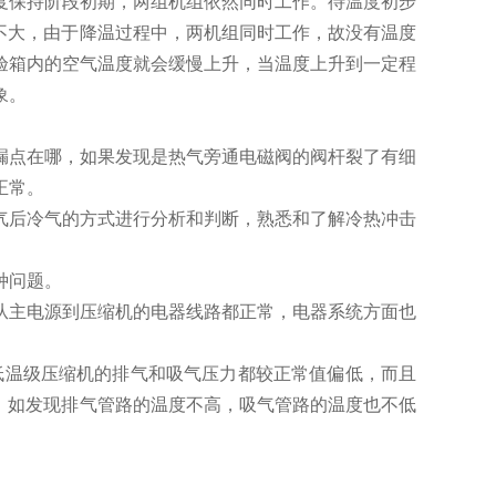
度保持阶段初期，两组机组依然同时工作。待温度初步
不大，由于降温过程中，两机组同时工作，故没有温度
验箱内的空气温度就会缓慢上升，当温度上升到一定程
象。
漏点在哪，如果发现是热气旁通电磁阀的阀杆裂了有细
正常。
气后冷气的方式进行分析和判断，熟悉和了解冷热冲击
种问题。
从主电源到压缩机的电器线路都正常，电器系统方面也
温级压缩机的排气和吸气压力都较正常值偏低，而且
，如发现排气管路的温度不高，吸气管路的温度也不低