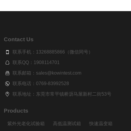
Contact Us
联系手机：13268885866（微信同号）
联系QQ：1908114701
联系邮箱：sales@kowintest.com
联系电话：0769-83992528
联系地址：东莞市常平镇桥沥马屋新村二街53号
Products
紫外光老化试验箱
高低温测试箱
快速温变箱