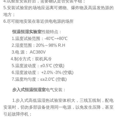
4.试验室安装好后，需要确认是否安装平稳；
5.安装试验室的场地应远离可燃物、爆炸物及高温发热源的
地方；
6.尽可能地安装在靠近供电电源的场所
恒温恒湿实验室
性能特点：
1.温度试验范围：-40℃~+80℃
2.湿度范围：20%～98% R.H
3.电 源： AC380V
4.制冷方式：双机风冷
5.温度波动度：±0.5℃ (空载)
6.湿度波动度： +2.0% -3% (空载)
7.温度均匀度：≤±2.0℃ (空载)
步入式恒温恒湿室
电气安装：
1.步入式高低温湿热试验室体积大，三线五线制，配电
安装时，切勿多部设备使用同一电源，以免发生压降，甚至
引起故障停机；