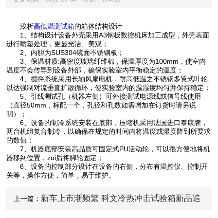
浅析
高低温测试箱
的箱体结构设计
1、结构设计设备外壳采用A3钢板数控机床加工成型，外壳表面
进行喷塑处理，更显光洁、美观；
2、内胆为SUS304镜面不锈钢板；
3、保温材质:高密度玻璃纤维棉，保温厚度为100mm，使室内
温度不会传导到设备外部，确保实验室内平衡稳定的温度；
4、搅拌系统采用长轴风扇电机，耐高低温之不锈钢多翼式叶轮,
以达强制对流垂直扩散循环，使实验室内的温湿度均匀并保持稳定；
5、引线测试孔（机器左侧）可外接测试电源线或信号线使用
（直径50mm，标配一个，孔径和孔数如需增加在订货时请另说
明）；
6、设备的制冷系统安装在底部，压缩机采用法国进口泰康牌，
两台机组复合制冷，以确保在规定的时间内将温度或湿度降到所要求
的数值；
7、机器底部安装高品质可固定式PU活动轮，可以很方便地将机
器移到位置，zui后将脚轮固定；
8、设备的控制部分设计在设备的右侧，分布有温控仪、控制开
关等，操作方便，简单，易于维护。
新车上市渐频繁 科文冷热冲击试验箱新品追
上一篇：