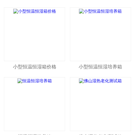
小型恒温恒湿箱价格
小型恒温恒湿培养箱