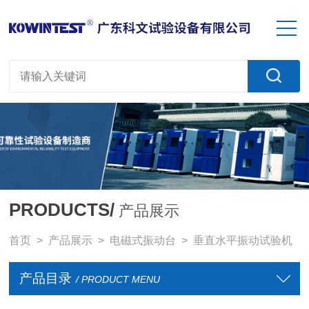
PRODUCTS/
产品展示
首页
>
产品展示
>
电磁式振动台
>
垂直水平振动试验机
产品目录
/ PRODUCT MENU