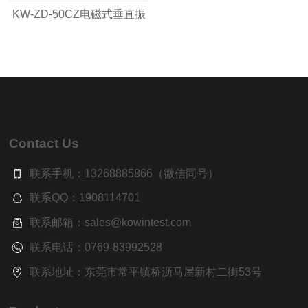
KW-ZD-50CZ电磁式垂直振
动试验台
Contact Us
联系手机：13268885866（微信同号）
联系QQ：1908114701
联系邮箱：sales@kowintest.com
联系电话：0769-83992528
联系地址：东莞市常平镇桥沥马屋新村二街53号