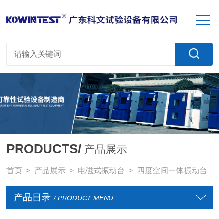
PRODUCTS/
产品展示
首页
>
产品展示
>
电磁式振动台
>
四度空间一体振动台
产品目录
/ PRODUCT MENU