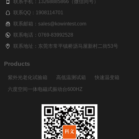
联系手机：13268885866（微信同号）
联系QQ：1908114701
联系邮箱：sales@kowintest.com
联系电话：0769-83992528
联系地址：东莞市常平镇桥沥马屋新村二街53号
Products
紫外光老化试验箱
高低温测试箱
快速温变箱
六度空间一体电磁式振动台600HZ