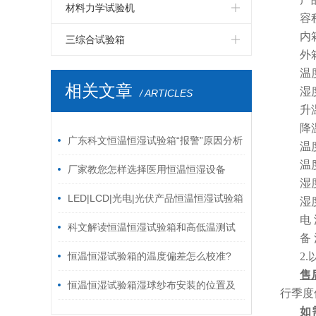
LED高温老化房
LCD步入式恒温恒湿试验室
PCB板步入式恒温恒湿试验室
四度空间一体振动台
伺服控制拉力试验机
电磁式扫频振动台
双臂跌落试验机
纸箱抗压试验机
材料力学试验机
容
LED电磁式振动台
LCD高温老化房
PCB电路板高温老化房
六度空间一体振动台
高低温拉力试验机
内
自由跌落试验机
破裂强度试验机
鞋材检测试验机
三综合试验箱
外
LED包装运输振动台
LCD电磁振动台
PCB电路板电磁振动台
环压强度试验机
线材弯折试验机
温湿度振动三综合试验箱
温
相关文章
湿
/ ARTICLES
LED跌落试验机
LCD包装运输振动台
PCB电路板鼓风干燥箱
跌落试验机
插拔力试验机
升
LED电热鼓风干燥箱
LCD跌落试验机
降
模拟运输振动台
耐磨擦试验机
广东科文恒温恒湿试验箱“报警”原因分析
温
LCD电热鼓风干燥箱
油墨脱色试验机
按键寿命试验机
温
厂家教您怎样选择医用恒温恒湿设备
湿
LED|LCD|光电|光伏产品恒温恒湿试验箱
湿
电
科文解读恒温恒湿试验箱和高低温测试
备
箱的区别
恒温恒湿试验箱的温度偏差怎么校准?
2
售
恒温恒湿试验箱湿球纱布安装的位置及
行季度
如
方法