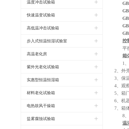
小型冷热冲击试验箱
高低温试验机
湿热老化测试箱
小型恒温恒湿试验箱
恒温恒湿箱
温度冲击试验箱
GB
GB
三箱冷热冲击试验箱
可程式高低温试验箱
高低温交变湿热试验箱
小型高低温试验箱
恒温恒湿试验箱
温度冲击试验箱
快速温变试验箱
GB
GB
两箱冷热冲击试验箱
高低温交变试验箱
高低温湿热老化试验箱
立式恒温恒湿试验箱
恒温恒湿测试箱
温度冲击试验机
应力筛选试验箱
高低温冲击试验箱
G
高低温循环试验箱
恒温恒湿试验机
温度冲击测试箱
快速温变试验箱
高低温冲击试验箱
控
步入式恒温恒湿试验室
平
高低温恒温试验箱
小型恒温恒湿箱
温度冲击测试机
高低温冲击试验机
步入式恒温恒湿试验室
高温老化房
箱
1
高低温老化试验箱
温湿度试验箱
快速温变试验箱
高低温冲击测试箱
恒温恒湿实验室
高温老化房
紫外光老化试验箱
2、外
高低温箱
可程式恒温恒湿箱
温度循环试验箱
3、保
高低温冲击测试机
步入式高低温试验室
高温老化室
紫外光老化试验箱
实惠型恒温恒湿箱
4、观
低温试验箱
低湿型恒温恒湿箱
大型恒温恒湿房
步入式老化房
紫外线耐候试验箱
小型恒温恒湿箱
材料老化试验箱
5、箱
6、机
恒温恒湿箱价格
UV光老化试验箱
简单恒温恒湿箱
UV紫外线老化测试仪
电热鼓风干燥箱
7、箱
8
恒温恒湿箱厂家
实惠型恒温恒湿箱
湿热老化试验箱
高温烤箱
盐雾腐蚀试验箱
温
恒温恒湿试验箱价格