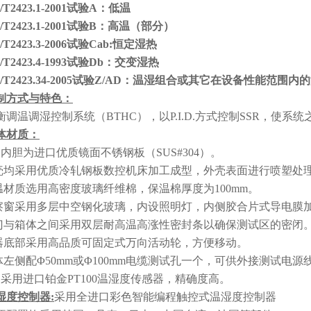
/T2423.1-2001试验A：低温
/T2423.1-2001试验B：高温（部分）
/T2423.3-2006试验Cab:恒定湿热
/T2423.4-1993试验Db：交变湿热
B/T2423.34-2005试验Z/AD：温湿组合或其它在设备性能范围
制方式与特色：
衡调温调湿控制系统（BTHC），以P.I.D.方式控制SSR，
体材质：
、内胆为进口优质镜面不锈钢板（SUS#304）。
壳均采用优质冷轧钢板数控机床加工成型，外壳表面进行喷塑处
温材质选用高密度玻璃纤维棉，保温棉厚度为100mm。
察窗采用多层中空钢化玻璃，内设照明灯，内侧胶合片式导电膜
门与箱体之间采用双层耐高温高涨性密封条以确保测试区的密闭
器底部采用高品质可固定式万向活动轮，方便移动。
体左侧配Φ50mm或Φ100mm电缆测试孔一个，可供外接测试电
、采用进口铂金PT100温湿度传感器，精确度高。
湿度控制器:
采用全进口彩色智能编程触控式温湿度控制器