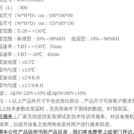
积（L）
：
800
箱尺寸（W*H*D）cm
：
100*100*80
箱尺寸（W*H*D）cm
：
155*185*130
度范围
：
T
:
-20
～+150℃
度范围
：
标准型：20%～98%RH 低湿型：10%～98%RH
温速率
：
T
:RT～+150℃
35
min
温速率
：
T
:RT～
-2
0℃
45
min
度波动度
：
±0.5℃
度均匀度
：
±2.0℃
度波动度
：
±2％R.H
度均匀度
：
±2.5％R.H
 源
：
1ф3W 220V±10% 或3ф5W380V±10%
 注
：
1.以上产品外尺寸不包含突出部分，产品尺寸可按客户要求
.以上技术参数在室温时，无负荷条件下测得的数据。RT指室温
。
后服务：
厂家无偿提供安装调试及技术培训等服务。对设备整
保养，以提升设备之使用寿命及对用户进行服务跟进。
需本公司产品说明书和产品目录，我们将免费寄上或登门拜访