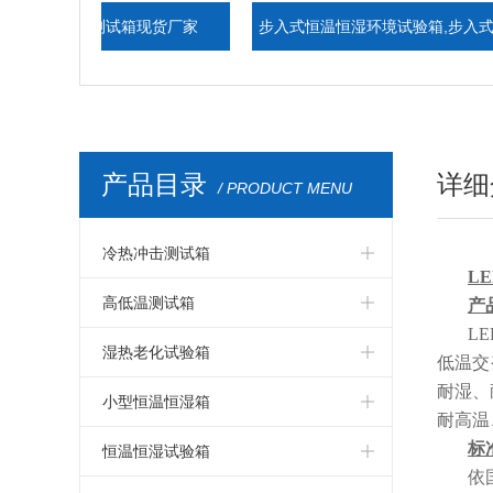
低温测试箱现货厂家
步入式恒温恒湿环境试验箱,步入式恒
温恒湿室
产品目录
详细
/ PRODUCT MENU
冷热冲击测试箱
L
冷热冲击箱
高低温测试箱
产
L
冷热冲击测试箱
高低温测试箱
湿热老化试验箱
低温交
耐湿、
冷热冲击试验箱
高低温试验箱
湿热老化试验箱
小型恒温恒湿箱
耐高温
冷热冲击试验机
高低温测试仪器
标
交变湿热试验箱
小型温湿度试验箱
恒温恒湿试验箱
依