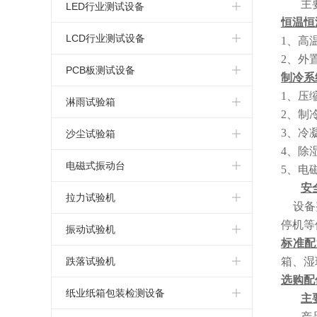
简易式恒温恒湿箱
主
高温老化试验箱
电热鼓风干燥箱
标准型盐水喷雾试验箱
LED行业测试设备
恒温恒
恒温恒湿试验箱厂家
氙弧灯老化试验箱
指针式电热鼓风干燥箱
连续式盐雾腐蚀试验箱
LED高低温试验箱
LCD行业测试设备
1、高
2、外
可程式恒温恒湿试验箱
蒸汽老化试验箱
真空干燥箱
可程式盐水喷雾试验机
LED高低温湿热试验箱
LCD高低温试验箱
PCB板测试设备
制冷系
复层式恒温恒湿试验箱
1、压
换气老化试验箱
电热恒温干燥箱
LED高低温湿热老化试验箱
LCD高低温湿热试验箱
PCB高低温测试箱
淋雨试验箱
2、制
高温老化箱
高温马弗炉
LED恒温恒湿试验箱
LCD湿热老化试验箱
PCB电路板湿热老化试验箱
3、冷
淋雨试验箱
沙尘试验箱
4、除
LED高低温冷热冲击试验箱
LCD恒温恒湿试验箱
PCB板恒温恒湿试验箱
沙尘试验箱
电磁式振动台
5、电
安
LED高低温冲击试验箱
LCD冷热冲击试验箱
PCB板冷热冲击试验箱
电磁振动台
拉力试验机
设备整
LED高温老化箱
停机等
LCD高低温冲击试验箱
电路板高低温冲击试验箱
电磁吸合式振动台
桌上型拉力试验机
振动试验机
标准配
LED紫外光老化试验箱
LCD高温老化箱
PCB电路板高温老化箱
垂直水平振动试验机
微电脑拉力试验机
模拟运输振动试验台
跌落试验机
箱、湿
选购配
LED步入式恒温恒湿试验室
LCD紫外光老化试验箱
电路板紫外光老化试验箱
电脑式电磁振动台
电脑式拉力试验机
机械振动试验机
单臂跌落试验机
纸业纸箱包装检测设备
主
产