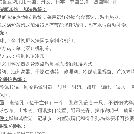
要配置均采用韩国、丹麦、日本、中国台湾、法国等部件
湿箱加热、加湿系统：
温低温湿热*独立系统，采用远红外镍合金高速加温电热器。
置式锅炉蒸汽式加湿器具有节能降耗功能，具有水位自动补偿。
统：
缩机：全封闭原装法国泰康制冷机组。
冷方式：单（双）机制冷。
凝方式：强制风冷冷却。
湿采用蒸发器盘管露点温度层流接触除湿方式。
磁阀、油分离器、干燥过滤器、修理阀、冷媒流量视窗、贮液筒
全保护系统：
体超温、制冷系统过载、过热、过流、超压、漏电、缺水、运
保护。
置：
电缆孔（位于左侧）一个、孔塞孔盖各一只、不锈钢试样
球纱布、出水管、通讯接口装置、通讯光碟、操作说明书、质量
件：
增加试样架，记录仪、内置玻璃门和操作孔,特殊要求可按
要技术参数：
品型号
：
KW-TH-
800T