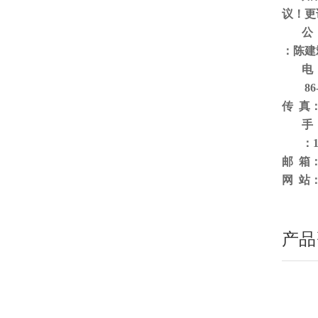
议！更
公
：
陈建
电 
86-76
传 真：8
手 
：1
邮 箱：s
网 站：w
产品