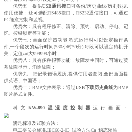
优势五：提供
USB
通讯接口
可备份
/
历史曲线
/
历史数据,
使用便捷；还可选配
RS485
接口，
RS232
通信接口，可通过
PC
随意控制和监视。
优势六：具有程序修正、清除、预约、启动、停电、记
忆、按键锁定等功能；
优势七：画面保护器功能
,
程式运行时可以设定操作条
件
,
一个段次的运行时间
(530
小时
59
分
),
每段可以设定待机开
关，定值zui大
999999
小时；
优势八：具有多种报警功能，故障发生同时，可通过荧
幕故障显示，消除故障；
优势九：把记录错误履历
,
提供使用者查阅
,
全部画面提
供英语、中国语；
优势十：BMP文件表示：通过
USB
下载历史曲线
为
BMP
图片格式文件。
科文
KW-890
温湿度控制器
运行画面：
满足标准及试验方法：
电工委员会标准
,IEC68-2-03_
试验方法
Ca_
稳态湿热