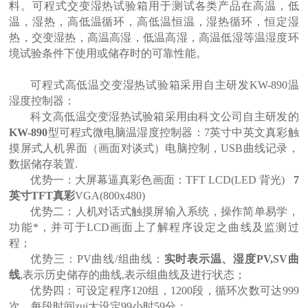
料。
可程式交变湿热试验箱
用于测试各类产品在高温，低
温，湿热，高低温循环，高低温恒温，湿热循环，恒定湿
热，交变湿热，高温高湿，低温高湿，高温低湿等温湿度环
境试验条件下使用或储存时的可靠性能
。
可程式高低温交变湿热试验箱
采用自主研发KW-890温
湿度控制器：
科文高低温交变湿热试验箱采用由科文公司自主研发的
KW-890
型可程式微电脑温湿度控制器：
7
英寸中英文真彩触
摸屏式人机界面（画面对谈式）电脑控制，
USB
曲线记录，
数据储存装置
.
优势一：大屏幕逼真彩色画面：
TFT LCD(LED
背光
)
7
英寸
TFT
真彩
VGA(800x480)
优势二：人机对话式触摸屏输入系统，操作简单易学，
功能*，并可于
LCD
画面上了解程序设定之曲线及监测过
程；
优势三：PV曲线
/
组曲线：
实时表示温、湿度
PV,SV
曲
线
,
表示历史储存的曲线
,
表示组曲线及进行状态；
优势四：可设定程序
120
组，
1200
段，循环次数可达
999
次，每段时间zui大设定
99
小时
59
分；