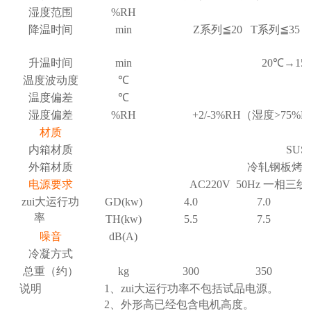
湿度范围
%RH
降温时间
min
Z系列
≦
20 T系列
≦
35
升温时间
min
20
℃→
15
温度波动度
℃
温度偏差
℃
湿度偏差
%RH
+2/-3%RH（湿度>75%
材质
内箱材质
SU
外箱材质
冷轧钢板烤
电源要求
AC220V 50Hz 一
zui大运行功
GD(kw)
4.0
7.0
率
TH(kw)
5.5
7.5
噪音
dB(A)
冷凝方式
总重（约）
kg
300
350
说明
1、zui大运行功率不包括试品电源。
2、外形高已经包含电机高度。