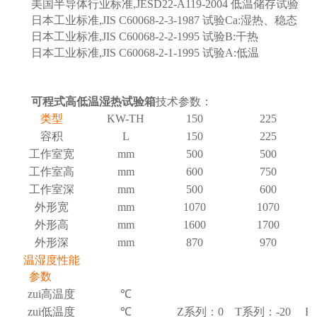
美国半导体行业标准
,JESD22-A119-2004
低温储存试验
日本工业标准
,JIS C60068-2-3-1987
试验
Ca:
湿热、稳态
日本工业标准
,JIS C60068-2-2-1995
试验
B:
干热
日本工业标准
,JIS C60068-2-1-1995
试验
A:
低温
可程式高低温湿热试验箱
技术参数：
类型
KW-TH
150
225
容积
L
150
225
工作室宽
mm
500
500
工作室高
mm
600
750
工作室深
mm
500
600
外形宽
mm
1070
1070
外形高
mm
1600
1700
外形深
mm
870
970
温湿度性能
参数
zui高温度
℃
zui低温度
℃
Z系列：
0 T
系列：
-20 F