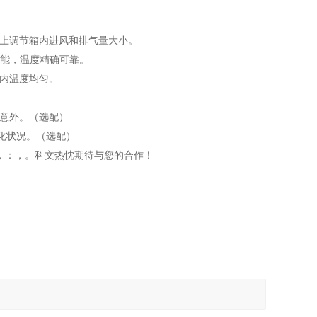
上调节箱内进风和排气量大小。
功能，温度精确可靠。
室内温度均匀。
生意外。（选配）
化状况。（选配）
，：
，
。科文热忱期待与您的合作！