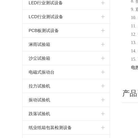
8.
简易式恒温恒湿箱
高温老化试验箱
电热鼓风干燥箱
标准型盐水喷雾试验箱
LED行业测试设备
9.
恒温恒湿试验箱厂家
氙弧灯老化试验箱
指针式电热鼓风干燥箱
连续式盐雾腐蚀试验箱
LED高低温试验箱
LCD行业测试设备
10.
11.
可程式恒温恒湿试验箱
蒸汽老化试验箱
真空干燥箱
可程式盐水喷雾试验机
LED高低温湿热试验箱
LCD高低温试验箱
PCB板测试设备
12
.
复层式恒温恒湿试验箱
换气老化试验箱
电热恒温干燥箱
13
.
LED高低温湿热老化试验箱
LCD高低温湿热试验箱
PCB高低温测试箱
淋雨试验箱
14
.
高温老化箱
高温马弗炉
LED恒温恒湿试验箱
LCD湿热老化试验箱
PCB电路板湿热老化试验箱
淋雨试验箱
沙尘试验箱
15.
电
LED高低温冷热冲击试验箱
LCD恒温恒湿试验箱
PCB板恒温恒湿试验箱
沙尘试验箱
电磁式振动台
LED高低温冲击试验箱
LCD冷热冲击试验箱
PCB板冷热冲击试验箱
电磁振动台
拉力试验机
产品
LED高温老化箱
LCD高低温冲击试验箱
电路板高低温冲击试验箱
电磁吸合式振动台
桌上型拉力试验机
振动试验机
LED紫外光老化试验箱
LCD高温老化箱
PCB电路板高温老化箱
垂直水平振动试验机
微电脑拉力试验机
模拟运输振动试验台
跌落试验机
LED步入式恒温恒湿试验室
LCD紫外光老化试验箱
电路板紫外光老化试验箱
电脑式电磁振动台
电脑式拉力试验机
机械振动试验机
单臂跌落试验机
纸业纸箱包装检测设备