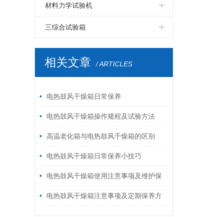
LED高温老化房
LCD步入式恒温恒湿试验室
PCB板步入式恒温恒湿试验室
四度空间一体振动台
伺服控制拉力试验机
电磁式扫频振动台
双臂跌落试验机
纸箱抗压试验机
材料力学试验机
LED电磁式振动台
LCD高温老化房
PCB电路板高温老化房
六度空间一体振动台
高低温拉力试验机
自由跌落试验机
破裂强度试验机
鞋材检测试验机
三综合试验箱
LED包装运输振动台
LCD电磁振动台
PCB电路板电磁振动台
环压强度试验机
线材弯折试验机
温湿度振动三综合试验箱
相关文章
/ ARTICLES
LED跌落试验机
LCD包装运输振动台
PCB电路板鼓风干燥箱
跌落试验机
插拔力试验机
LED电热鼓风干燥箱
LCD跌落试验机
模拟运输振动台
耐磨擦试验机
电热鼓风干燥箱日常保养
LCD电热鼓风干燥箱
油墨脱色试验机
按键寿命试验机
电热鼓风干燥箱操作规程及试验方法
高温老化箱与电热鼓风干燥箱的区别
电热鼓风干燥箱日常保养小技巧
电热鼓风干燥箱使用注意事项及维护保
养方法
电热鼓风干燥箱注意事项及定期保养方
法