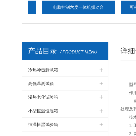
试验箱
电脑控制六度一体机振动台
可程式高低
产品目录
详细
/ PRODUCT MENU
冷热冲击测试箱
冷热冲击箱
高低温测试箱
型
作
冷热冲击测试箱
高低温测试箱
湿热老化试验箱
处理及
冷热冲击试验箱
高低温试验箱
湿热老化试验箱
小型恒温恒湿箱
技
冷热冲击试验机
高低温测试仪器
交变湿热试验箱
小型温湿度试验箱
恒温恒湿试验箱
1.
2.