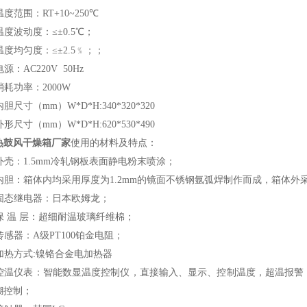
温度范围：
RT+10~250℃
温度波动度：
≤±0.5℃
；
温度均匀度：
≤±2.5
﹪；；
电源：
AC220V 50Hz
消耗功率：
2000W
内胆尺寸（
mm
）
W*D*H:340*320*320
外形尺寸（
mm
）
W*D*H:620*530*490
热鼓风干燥箱
厂家
使用的材料及特点：
外壳：
1.5mm
冷轧钢板表面静电粉末喷涂；
内胆：箱体内均采用
厚度为
1.2mm
的镜
面不锈钢氩弧焊制作而成，箱体外
固态继电器：日本欧姆龙；
保 温 层：超细耐温玻璃纤维棉；
传感器：
A
级
PT100
铂金电阻；
加热方式
:
镍铬合金电加热器
控温仪表：智能数显温度控制仪，直接输入、显示、控制温度，超温报警
糊控制；