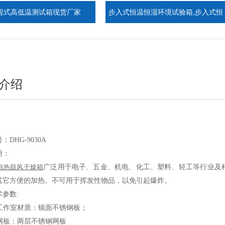
温测试箱现货厂家
步入式恒温恒湿环境试验箱,步入式恒
温恒湿室
介绍
号：
DHG-9030A
用：
电热鼓风干燥箱
广泛用于电子、五金、机电、化工、塑料、轻工等行业及
其它方便的加热。不可用于挥发性物品，以免引起爆炸。
术参数
:
工作室材质：镜面不锈钢板；
网板：
两
层不锈钢网板