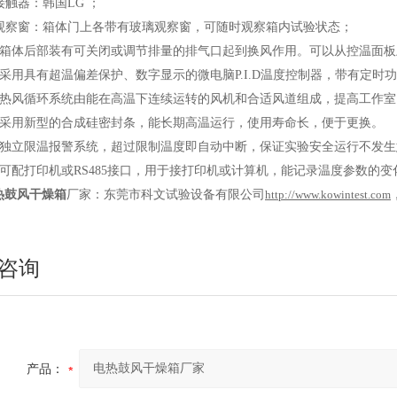
接触器：韩国
LG
；
观察窗：箱体门上各带有玻璃观察窗，可随时观察箱内试验状态；
箱体后部装有可关闭或调节排量的排气口起到换风作用。可以从控温面板
采用具有超温偏差保护、数字显示的微电脑
P.I.D
温度控制器，带有定时
热风循环系统由能在高温下连续运转的风机和合适风道组成，提高工作
采用新型的合成硅密封条，能长期高温运行，使用寿命长，便于更换。
独立限温报警系统，超过限制温度即自动中断，保证实验安全运行不发
可配打印机或
RS485
接口，用于接打印机或计算机，能记录温度参数的变
热鼓风干燥箱
厂家：东莞市科文试验设备有限公司
http://www.kowintest.com
咨询
产品：