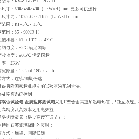
品型号：
KW-ST-60/90/120/200
部尺寸：
600×450×400（L×W×H）mm
更多可供选择
部尺寸约：
1075×630×1185（L×W×H）mm
度范围：
RT+5℃
～
35℃
度范围：
85
～
90%R·H
气饱和器：
RT
＋
10℃
～
47℃
度均匀度：
±2℃
满足国标
度波动度：
±0.5℃
满足国标
功率：
2KW
雾沉降量：
1
～
2ml / 80cm2 · h
雾方式：连续
/
周期任选
设备另附国家标准规定的试验溶液配制方法。
热及喷雾系统控制
雾腐蚀试验箱
,
金属盐雾测试箱
采用
U
型合金高速加温电热管，*独立系统
达高精度及高效率之用电效益；
用塔式喷雾器（塔尖高度可调节）；
用特制石英玻璃烧制的喷咀；
雾方式：连续、间隙任选；