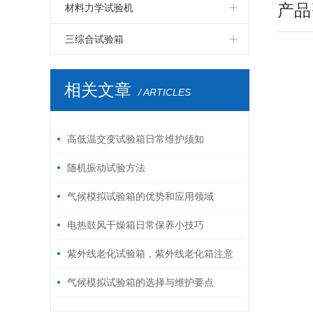
LED高温老化房
LCD步入式恒温恒湿试验室
PCB板步入式恒温恒湿试验室
四度空间一体振动台
伺服控制拉力试验机
电磁式扫频振动台
双臂跌落试验机
产品
纸箱抗压试验机
材料力学试验机
LED电磁式振动台
LCD高温老化房
PCB电路板高温老化房
六度空间一体振动台
高低温拉力试验机
自由跌落试验机
破裂强度试验机
鞋材检测试验机
三综合试验箱
LED包装运输振动台
LCD电磁振动台
PCB电路板电磁振动台
环压强度试验机
线材弯折试验机
温湿度振动三综合试验箱
相关文章
/ ARTICLES
LED跌落试验机
LCD包装运输振动台
PCB电路板鼓风干燥箱
跌落试验机
插拔力试验机
LED电热鼓风干燥箱
LCD跌落试验机
模拟运输振动台
耐磨擦试验机
高低温交变试验箱日常维护须知
LCD电热鼓风干燥箱
油墨脱色试验机
按键寿命试验机
随机振动试验方法
气候模拟试验箱的优势和应用领域
电热鼓风干燥箱日常保养小技巧
紫外线老化试验箱，紫外线老化箱注意
事项，紫外线老化试验箱灯管
气候模拟试验箱的选择与维护要点