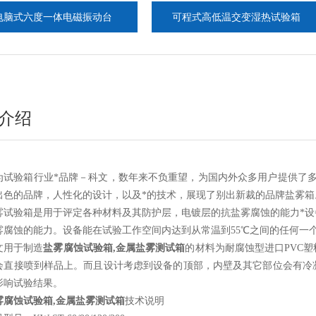
度一体电磁振动台
可程式高低温交变湿热试验箱
介绍
为试验箱行业*品牌－科文，数年来不负重望，为国内外众多用户提供了
出色的品牌，人性化的设计，以及*的技术，展现了别出新裁的品牌盐雾箱
雾试验箱
是
用
于评定各种
材料及其防护层
，电镀层
的抗盐雾腐蚀的能力
*
雾腐蚀的能力。设备能在试验工作空间内达到从常温到
55℃
之间的任何一
文
用于制造
盐雾腐蚀试验箱
,
金属盐雾测试箱
的材料为耐腐蚀型进口
PVC
塑
会直接喷到样品上。而且设计考虑到设备的顶部，内壁及其它部位会有冷
影响试验结果。
雾腐蚀试验箱
,
金属盐雾测试箱
技术说明