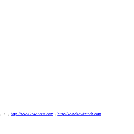
，
：
，
http://www.kowintest.com
，
http://www.kowintech.com