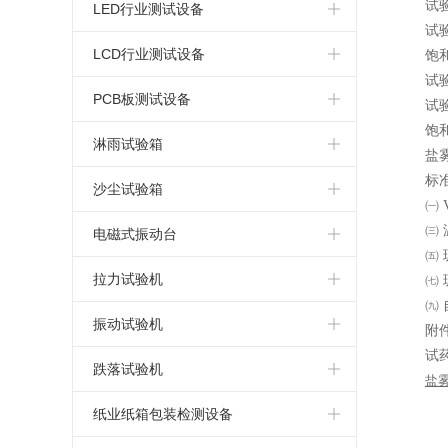
简易式恒温恒湿箱
高温老化试验箱
试
电热鼓风干燥箱
标准型盐水喷雾试验箱
LED行业测试设备
试
恒温恒湿试验箱厂家
氙弧灯老化试验箱
指针式电热鼓风干燥箱
连续式盐雾腐蚀试验箱
LED高低温试验箱
LCD行业测试设备
饱
试
可程式恒温恒湿试验箱
蒸汽老化试验箱
真空干燥箱
可程式盐水喷雾试验机
LED高低温湿热试验箱
LCD高低温试验箱
PCB板测试设备
试
复层式恒温恒湿试验箱
饱
换气老化试验箱
电热恒温干燥箱
LED高低温湿热老化试验箱
LCD高低温湿热试验箱
PCB高低温测试箱
淋雨试验箱
盐
标
高温老化箱
高温马弗炉
LED恒温恒湿试验箱
LCD湿热老化试验箱
PCB电路板湿热老化试验箱
淋雨试验箱
沙尘试验箱
㈠
LED高低温冷热冲击试验箱
LCD恒温恒湿试验箱
PCB板恒温恒湿试验箱
㈢
沙尘试验箱
电磁式振动台
㈤
LED高低温冲击试验箱
LCD冷热冲击试验箱
PCB板冷热冲击试验箱
电磁振动台
拉力试验机
㈦
㈨
LED高温老化箱
LCD高低温冲击试验箱
电路板高低温冲击试验箱
电磁吸合式振动台
桌上型拉力试验机
振动试验机
附
试
LED紫外光老化试验箱
LCD高温老化箱
PCB电路板高温老化箱
垂直水平振动试验机
微电脑拉力试验机
模拟运输振动试验台
跌落试验机
盐
LED步入式恒温恒湿试验室
LCD紫外光老化试验箱
电路板紫外光老化试验箱
电脑式电磁振动台
电脑式拉力试验机
机械振动试验机
单臂跌落试验机
纸业纸箱包装检测设备