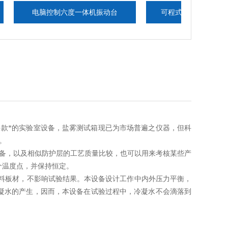
电脑控制六度一体机振动台
可程式高低温测试箱现货厂家
多款*的实验室设备，盐雾测试箱现已为市场普遍之仪器，但科
。
设备
，以及相似防护层的工艺质量比较，也可以用来考核某些产
个温度点，并保持恒定。
料板材，不影响试验结果。本设备设计工作中内外压力平衡，
凝水的产生，因而，本设备在试验过程中，冷凝水不会滴落到