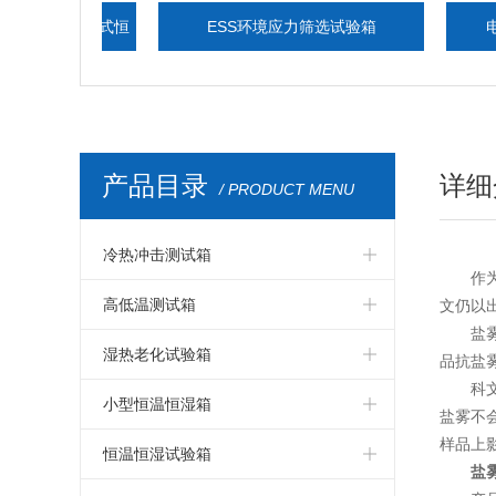
,步入式恒
ESS环境应力筛选试验箱
电脑式六
产品目录
详细
/ PRODUCT MENU
冷热冲击测试箱
作
冷热冲击箱
高低温测试箱
文仍以
盐
冷热冲击测试箱
高低温测试箱
湿热老化试验箱
品抗盐
科
冷热冲击试验箱
高低温试验箱
湿热老化试验箱
小型恒温恒湿箱
盐雾不
样品上
冷热冲击试验机
高低温测试仪器
交变湿热试验箱
小型温湿度试验箱
恒温恒湿试验箱
盐