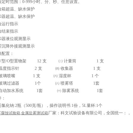
验定时范围：
0-999
小时、分、秒、任意设置。
验箱超温、缺水保护
和器超温、缺水保护
验运行指示
验结束指示
和器液位观测显示
雾沉降外接观测显示
准
配置
：
V
型
/O
型置物架
12
支 ㈡ 计量筒
1
支
 温度指示针
2
支 ㈣ 收集器
1
支
 玻璃喷嘴
1
支 ㈥ 湿度杯
1
个
 玻璃过滤器
1
个 ㈧ 喷雾塔
1
套
 自动加水系统
1
套 ㈩ 除雾系统
1
套
件：
药氯化钠
:2
瓶（
500
克
/
瓶）
，
操作说明书
:1
份
，
5L
量杯
:1
个
雾腐蚀试验箱
,
金属盐雾测试箱
厂家：科文试验设备有限公司，全国统一：
，