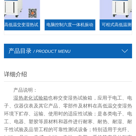
高低温交变湿热试
电脑控制六度一体机振动
可程式高低温测试箱
验箱
台
厂家
产品目录
/ PRODUCT MENU
详细介绍
产品
说明
：
湿热老化试验箱
也称
交变湿热试验箱
，
应
用于电工、电
子、仪器仪表及其它产品、零部件及材料在高低温交变湿热
环境下贮存、运输、使用时的适应性试验；是各类电子、电
工、电器、塑胶等原材料和器件进行耐寒、耐热、耐湿、耐
干性试验及品管工程的可靠性测试设备；特别适用于光纤、