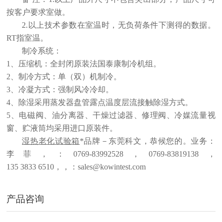
按客户要求室做。
2.以上技术参数在室温时，无负荷条件下测得的数据。
RT指室温
。
制冷系统：
1、压缩机：全封闭原装法国泰康制冷机组。
2、制冷方式：单（双）机制冷。
3、冷凝方式：强制风冷冷却。
4、除湿采用蒸发器盘管露点温度层流接触除湿方式。
5、电磁阀、油分离器、干燥过滤器、修理阀、冷媒流量视
窗、贮液筒均采用进口原装件。
湿热老化试验箱
*品牌－东莞科文，恭候您的。业务：
李
菲
，
：
0
769-83992528
，
0
769-83819138
，
135 3833
6510
，
，
：sales@kowintest.com
产品咨询