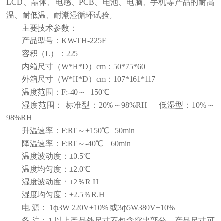
LCD、晶体、电感、PCB、电池、电脑、手机等产品的耐高
温、耐低温、耐潮湿循环试验。
主要技术参数：
产品型号
：
KW-TH-
225F
容积（L）
：
225
内箱尺寸（W*H*D）cm
：
50*75*60
外箱尺寸（W*H*D）cm
：
107*161*117
温度范围
：
F
:
-40
～+150℃
湿度范围
：
标准型：20%～98%RH 低湿型：10%～
98%RH
升温速率
：
F
:RT～+150℃
50
min
降温速率
：
F
:RT～
-4
0℃
60
min
温度波动度
：
±0.5℃
温度均匀度
：
±2.0℃
湿度波动度
：
±2％R.H
湿度均匀度
：
±2.5％R.H
电 源
：
1ф3W 220V±10% 或3ф5W380V±10%
备 注
：
1.以上产品外尺寸不包含突出部分，产品尺寸可