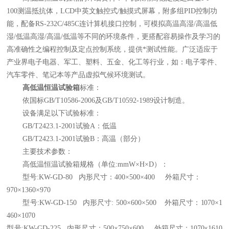
100
测温抵抗体，
LCD
中英文触控式
/
触摸式屏幕，附多组
PID
控制功
能，配备
RS-232C/485C
连计算机接口控制，可模拟高温高湿
/
高温低
湿
/
低温高湿
/
高温
/
低温等不同的环境条件，更搭配容易操作及学习的
高准确性之编程控制及定点控制系统，提供*测试性能。广泛适应于
产业界电子电器、军工、塑料、五金、化工等行业，如：电子零件、
汽车零件、笔记本等产品虚拟气候环境测试。
高低
温恒温
试验箱
标准：
依国标GB/T10586-2006及GB/T10592-1989设计制造。
设备满足以下试验标准：
GB/T2423.1-2001试验A：低温
GB/T2423.1-2001试验B：高温（部分）
主要技术参数：
高低温恒温试验
箱规格（单位:mmW
×
H
×
D）：
型号
:KW-GD-80
内形尺寸
：400
×
500
×
400
外箱尺寸：
970
×
1360
×
970
型号
:KW-GD-150
内形尺寸
:
500×600×
500 外箱尺寸：
1070
×
1
460
×
1070
型号
:KW-GD-225
内形尺寸
：500
×
750
×
600
外箱尺寸：
1070
×
1610