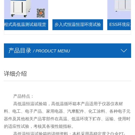
程式高低温测试箱现货
步入式恒温恒湿环境试验
ESS环境应力筛
厂家
箱,步入式恒温恒湿室
产品目录
/ PRODUCT MENU
详细介绍
产品特点：
高低温
恒温
试验
箱
，高低温
循环
箱
本产品适用于仪器仪表材
料、电工、电子产品、家用电器、汽摩配件、化工涂料、各种电子元
器件及其他相关产品零部件在高温、低温环境下贮存、运输、使用时
的适应性试验，考核其各项性能指标。
高低温恒温试验箱的详细资料
：
本机采用高稳定度之白金
PT-