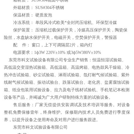
箱材质：
SUS#304
镜面不锈钢
外箱材质：
SUS#304
不锈钢
保温材质：
硬质发泡
冷冻系统：
单段风冷式欧美*全封闭压缩机、环保型冷媒
保护装置：
压缩机过载保护开关，冷媒高压保护开关，陶瓷保
险丝，水盘缺水保护开关
，
电磁开关，空焚保护开关，警报器
配
件：
窗口，上下可调隔层
2
片，箱内灯
电源要求：
1ф3W 220V±10% 或3ф5W380V±10%
东
莞市科文试验设备有限公司专业生产销售：
恒温恒湿试验箱、
高低温交变湿热试验箱、
高低温箱、高温烤箱、电热鼓风干燥箱、
冷
热冲击试验箱、砂尘试验箱、淋雨试验箱、氙灯耐气候试验箱、紫外
线
耐气候试验箱、振动试验台、跌落试验台、
老化
房、盐雾腐蚀试验
箱、
纸业包装用试验设备、拉力及电子线材试验机、手机笔记本检测
设备
等产品，并竭诚为广大用户研制特殊
方案
的试验设备
。
售后服务：
厂家无偿提供安装调试及技术培训等服务。对设备
整机免费保修壹年，终身维护。
保修期内技术人员免费进行季度保
养，以提升设备之使用寿命及对用户进行服务跟进。
东莞市科文试验设备有限公司