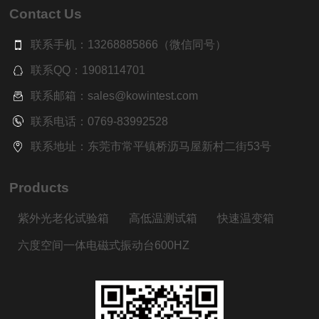
Contact Us
联系手机：13268885866（微信同号）
联系QQ：1908114701
联系邮箱：sales@kowintest.com
联系电话：0769-83992528
联系地址：东莞市常平镇桥沥马屋新村二街53号
Products
紫外光老化试验箱
高低温测试箱
快速温变箱
六度空间一体电磁式振动台600HZ