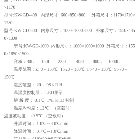
×
1170
型号
:KW-GD-408
内形尺寸
: 600
×
850
×
800
外箱尺寸：
1170
×
1710
×
1280
型号
:KW-GD-800
内形尺寸
：
1000×1000×
800
外箱尺寸：
1550
×
185
0
×
1300
型号
:KW-GD-1000
内形尺寸
：
1000×1000×1000
外箱尺寸：155
0
×
1850
×
1500
容积：80L 150L 225L 408L 800L 1000L
温度范围：
Z: 0
～
150
℃
T:-20
～
150
℃
F:-40
～
150
℃
S:-70
～
150
℃
湿度范围：
20
～
98
﹪
R.H
温湿度控制器：
LED
显示
,
解
析
度：
0.1
℃
, 1%, P.I.D
控制
温度均匀度：
±2
℃
（空载时）
温度波动度：
±0.5
℃
（空载时）
升温时间：
1.0
℃～
3.0
℃
/min
降温时间：
0.7
℃～
1.0
℃
/min