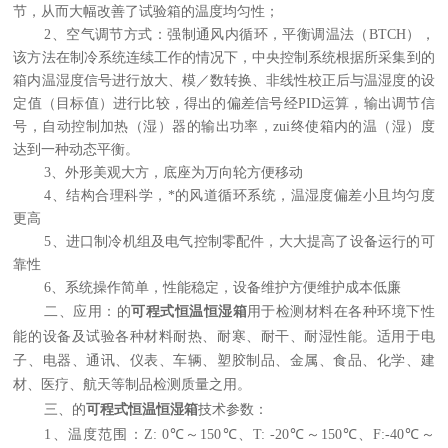
节，从而大幅改善了试验箱的温度均匀性；
2
、空气调节方式：强制通风内循环，平衡调温法
（BTCH）
，
该方法在制冷系统连续工作的情况下，中央控制系统根据所采集到的
箱内温湿度信号进行放大、模／数转换、非线性校正后与温湿度的设
定值
（
目标值
）
进行比较，得出的偏差信号经
PID
运算，输出调节信
号，自动控制加热
（
湿
）
器的输出功率，zui终使箱内的温
（
湿
）
度
达到一种动态平衡。
3
、外形美观大方，底座为万向轮方便移动
4
、结构合理科学，*的风道循环系统，温湿度偏差小且均匀度
更高
5
、进口制冷机组及电气控制零配件，大大提高了设备运行的可
靠性
6
、系统操作简单，性能稳定，设备维护方便维护成本低廉
用于检测材料在各种环境下性
二、应用：的
可程式恒温恒湿箱
能的设备及试验各种材料耐热、耐寒、耐干、耐湿性能。适用于电
子、电器、通讯、仪表、车辆、塑胶制品、金属、食品、化学、建
材、医疗、航天等制品检测质量之用。
三、的
可程式恒温恒湿箱
技术参数：
1、温度范围：Z: 0
℃
～150
℃
、T: -20
℃
～150
℃
、F:-40
℃
～