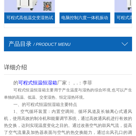
可程式高低温交变湿热试
电脑控制六度一体机振动
可程式高低
验箱
台
厂
产品目录
/ PRODUCT MENU
详细介绍
的
可程式恒温恒湿箱
厂家：，.：李菲
可程式恒温恒湿箱主要用于产生温度与湿热的综合环境,也可以产生
单独的高温、低温、交变湿热、恒定湿热环境。
一、的可程式恒温恒湿箱
主要特点
1
、空气循环装置：内置空调间、循环风道及长轴离心式通风
机，使用高效的制冷机和能量调节系统，通过高效通风机进行有效的
热交换，达到实现温度变化之目的。通过改善空气的鼓风气流，提高
了空气流量及加热器表面与空气的热交换能力，通过出风孔口的调