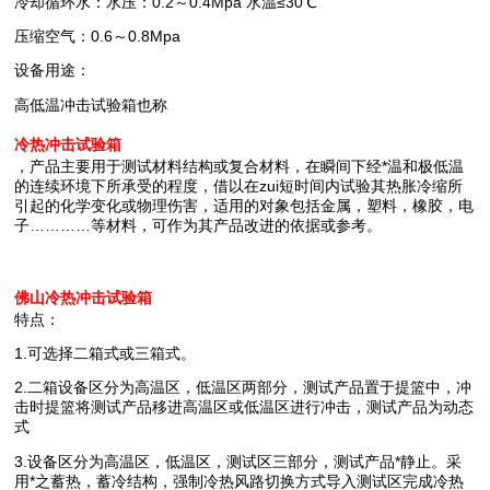
冷却循环水：水压：0.2～0.4Mpa 水温≤30℃
压缩空气：0.6～0.8Mpa
设备用途：
高低温冲击试验箱也称
冷热冲击试验箱
，产品主要
用于测试材料结构或复合材料，在瞬间下经*温和极低温
的连续环境下所承受的程度，借以在zui短时间内试验其热胀冷缩所
引起的化学变化或物理伤害，适用的对象包括金属，塑料，橡胶，电
子…………等材料，可作为其产品改进的依据或参考。
佛山冷热冲击试验箱
特点：
1.
可选择二箱式或三箱式。
2.
二箱设备区分为高温区，低温区两部分，测试产品置于提篮中，冲
击时提篮将测试产品移进高温区或低温区进行冲击，测试产品为动态
式
3.
设备区分为高温区，低温区，测试区三部分，测试产品*静止。采
用*之蓄热，蓄冷结构，强制冷热风路切换方式导入测试区完成冷热