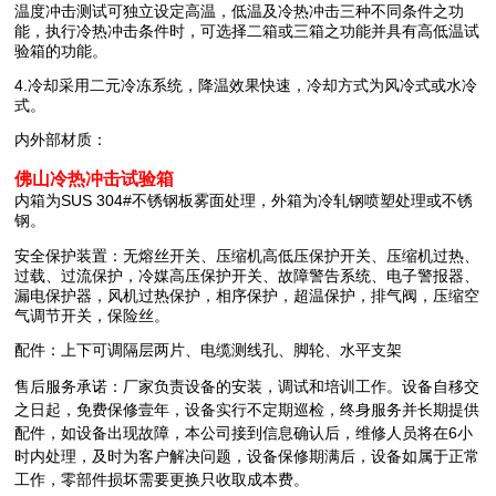
温度冲击测试可独立设定高温，低温及冷热冲击三种不同条件之功
能，执行冷热冲击条件时，可选择二箱或三箱之功能并具有高低温试
验箱的功能。
4.
冷却采用二元冷冻系统，降温效果快速，冷却方式为风冷式或水冷
式。
内外部材质：
佛
山
冷热
冲击
试验箱
内箱为SUS 304#不锈钢板雾面处理，外箱为冷轧钢喷塑处理或不锈
钢。
安全保护装置：无熔丝开关、压缩机高低压保护开关、压缩机过热、
过载、过流保护，冷媒高压保护开关、故障警告系统、电子警报器、
漏电保护器，风机过热保护，相序保护，超温保护，排气阀，压缩空
气调节开关，保险丝。
配件：上下可调隔层两片、电缆测线孔、脚轮、水平支架
售后服务承诺：厂家负责设备的安装，调试和培训工作。设备自移交
之日起，免费保修壹年，设备实行不定期巡检，终身服务并长期提供
配件，如设备出现故障，本公司接到信息确认后，维修人员将在6小
时内处理，及时为客户解决问题，设备保修期满后，设备如属于正常
工作，零部件损坏需要更换只收取成本费。