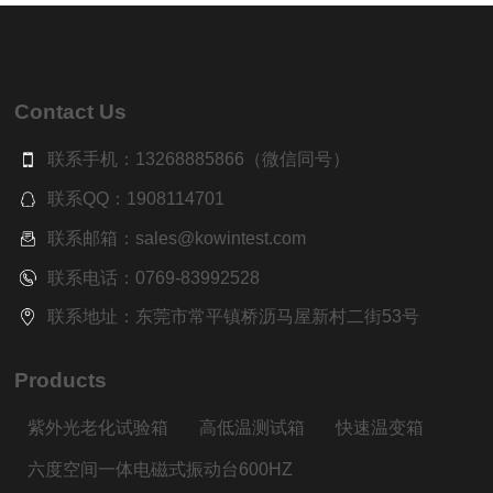
Contact Us
联系手机：13268885866（微信同号）
联系QQ：1908114701
联系邮箱：sales@kowintest.com
联系电话：0769-83992528
联系地址：东莞市常平镇桥沥马屋新村二街53号
Products
紫外光老化试验箱
高低温测试箱
快速温变箱
六度空间一体电磁式振动台600HZ