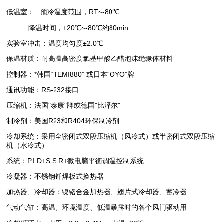
低温室：
预冷温度范围，RT~-80℃
降温时间，+20℃~-80℃约80min
实验室冲击：温度均匀度±2.0℃
保温材质：耐高温高密度氯基甲酸乙醋泡沫绝缘体材料
控制器：*韩国“TEMI880” 或日本“OYO”牌
通讯功能：RS-232接口
压缩机：法国"泰康"牌或德国"比泽尔"
制冷剂：美国R23和R404环保制冷剂
冷却系统：采用全密闭式双段压缩机（风冷式）或半密闭式双段压缩
机（水冷式）
系统：P.I.D+S.S.R+微电脑平衡调温控制系统
冷凝器：不锈钢钎焊板式换热器
加热器、冷却器：镍铬合金加热器、翅片式冷却器、蓄冷器
气动气缸：高温、环境温度、低温暴露时的各个风门驱动用