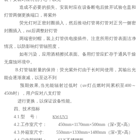
造成不必要的损失。安装时应在设备断电后掀开试验仓盖和
灯管两侧更换端口，将紫外
荧光灯对正密封圈插入，然后推动灯管将灯管对正另一侧密
封圈插入，zui后调整好灯管
两端密封帽，装上灯管供电接插件。注意所用灯管表面洁净
情况，以防影响灯管辐照度，
如有污染，应用酒精擦拭表面。备用灯管应贮存于通风干燥
无腐蚀环境中。
B.
灯管辐射量的保持：荧光紫外灯由于长时间使用，其输出光
能会逐渐衰减，以至达不到
预期效果
,
当光能辐射过低时（
uv
灯点燃时间累积至
400
～
450h
时），用户应对八支灯管
进行更换，以保证设备性能。
四、技术指标
4.1.
型 号：
KW-UV3
4.2.
工作室尺寸：
450mm
×
1170mm
×
500mm
（深×宽×高）
4.3.
外箱室尺寸
: 550mm
×
1330mm
×
1480mm
（深×宽×高）