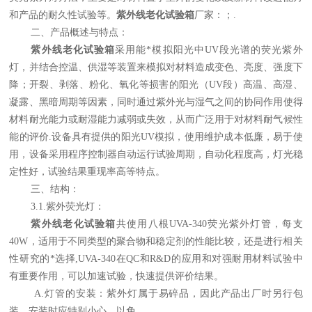
和产品的耐久性试验等。
紫外线老化试验箱
厂家：
；
.
二、产品概述与特点：
紫外线老化试验箱
采用能*模拟阳光中
UV
段光谱的荧光紫外
灯，并结合控温、供湿等装置来模拟对材料造成变色、亮度、强度下
降；开裂、剥落、粉化、氧化等损害的阳光（
UV
段）高温、高湿、
凝露、黑暗周期等因素，同时通过紫外光与湿气之间的协同作用使得
材料耐光能力或耐湿能力减弱或失效，从而广泛用于对材料耐气候性
能的评价
.
设备具有提供的阳光
UV
模拟，使用维护成本低廉，易于使
用，设备采用程序控制器自动运行试验周期，自动化程度高，灯光稳
定性好，试验结果重现率高等特点。
三、结构：
3.1.
紫外荧光灯：
紫外线老化试验箱
共使用八根
UVA-340
荧光紫外灯管，每支
40W
，适用于不同类型的聚合物和稳定剂的性能比较，还是进行相关
性研究的*选择
,UVA-340
在
QC
和
R&D
的应用和对强耐用材料试验中
有重要作用，可以加速试验，快速提供评价结果。
A.
灯管的安装：紫外灯属于易碎品，因此产品出厂时另行包
装，安装时应特别小心，以免