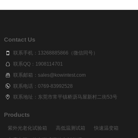
Contact Us
联系手机：13268885866（微信同号）
联系QQ：1908114701
联系邮箱：sales@kowintest.com
联系电话：0769-83992528
联系地址：东莞市常平镇桥沥马屋新村二街53号
Products
紫外光老化试验箱
高低温测试箱
快速温变箱