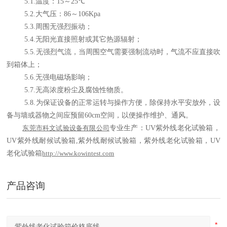
5.1.
温度：
15
～
25
℃
5.2.
大气压：
86
～
106Kpa
5.3.
周围无强烈振动；
5.4.
无阳光直接照射或其它热源辐射；
5.5.
无强烈气流，当周围空气需要强制流动时，气流不应直接吹
到箱体上；
5.6.
无强电磁场影响；
5.7.
无高浓度粉尘及腐蚀性物质。
5.8.
为保证设备的正常运转与操作方便，除保持水平安放外，设
备与墙或器物之间应预留
60cm
空间，以便操作维护、通风。
东莞市科文试验设备有限公司
专业生产
：
UV
紫外线老化试验箱，
UV
紫外线耐候试验箱
,
紫外线耐候试验箱，紫外线老化试验箱，
UV
老化试验箱
http://www.kowintest.com
产品咨询