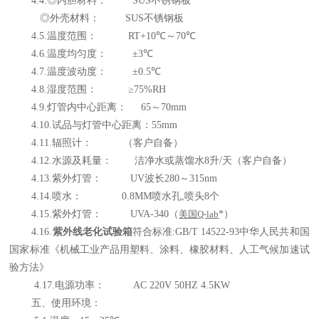
4.4.
◎内胆材料：
SUS
不锈钢板
◎外壳材料：
SUS
不锈钢板
4.5.
温度范围：
RT+10
℃～
70
℃
4.6.
温度均匀度： ±
3
℃
4.7.
温度波动度： ±
0.5
℃
4.8.
湿度范围： ≥
75%RH
4.9.
灯管内中心距离：
65
～
70mm
4.10.
试品与灯管中心距离：
55mm
4.11.
辐照计： （客户自备）
4.12.
水源及耗量： 洁净水或蒸馏水
8
升
/
天（客户自备）
4.13.
紫外灯管：
UV
波长
280
～
315nm
4.14.
喷水：
0.8MM
喷水孔
,
喷头
8
个
4.15.
紫外灯管：
UVA-340（
美国
Q-lab
*
）
4.16.
紫外线老化试验箱
符合标准
:GB/T 14522-93
中华人民共和国
国家标准《机械工业产品用塑料、涂料、橡胶材料、人工气候加速试
验方法》
4.17.
电源功率：
AC 220V 50HZ 4.5KW
五、使用环境：