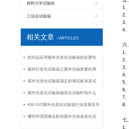
LED高温老化房
LCD步入式恒温恒湿试验室
PCB板步入式恒温恒湿试验室
四度空间一体振动台
伺服控制拉力试验机
电磁式扫频振动台
双臂跌落试验机
纸箱抗压试验机
材料力学试验机
1
LED电磁式振动台
LCD高温老化房
PCB电路板高温老化房
六度空间一体振动台
高低温拉力试验机
2
自由跌落试验机
破裂强度试验机
鞋材检测试验机
三综合试验箱
3
LED包装运输振动台
LCD电磁振动台
PCB电路板电磁振动台
环压强度试验机
线材弯折试验机
温湿度振动三综合试验箱
4
相关文章
/ ARTICLES
LED跌落试验机
LCD包装运输振动台
PCB电路板鼓风干燥箱
跌落试验机
插拔力试验机
六
LED电热鼓风干燥箱
LCD跌落试验机
1
模拟运输振动台
耐磨擦试验机
纺织品应用紫外光老化试验箱的必要性
2
LCD电热鼓风干燥箱
油墨脱色试验机
按键寿命试验机
3
紫外灯老化试验箱之紫外光辐射量的测
4
定
紫外光老化试验箱满足的测试标准及试
5
6
验方法
紫外光老化试验箱做老化试验时加什么
7
水？
KW-UV3紫外光老化试验箱行业发展及市
8
场分析报告
哪些环境因素会影响紫外光加速老化试
七
1
验箱的测试结果？