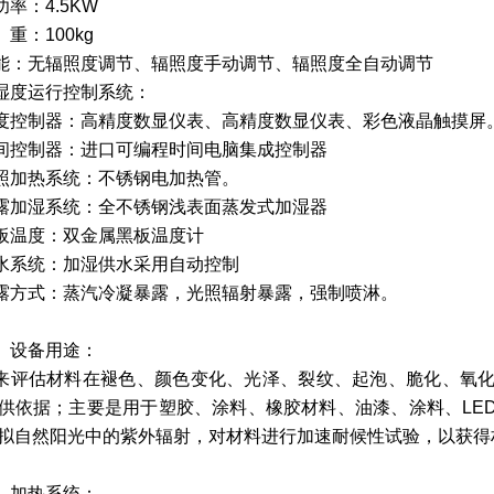
功率：
4.5KW
重：
100kg
能：无辐照度调节、辐照度手动调节、辐照度全自动调节
湿度运行控制系统：
度控制器：高精度数显仪表、高精度数显仪表、彩色液晶触摸屏
间控制器：进口可编程时间电脑集成控制器
照加热系统：不锈钢电加热管。
露加湿系统：全不锈钢浅表面蒸发式加湿器
板温度：双金属黑板温度计
水系统：加湿供水采用自动控制
露方式：蒸汽冷凝暴露，光照辐射暴露，强制喷淋。
、设备用途：
来评估材料在褪色、颜色变化、光泽、裂纹、起泡、脆化、氧
供依据；主要是用于塑胶、涂料、橡胶材料、油漆、涂料、
LE
拟自然阳光中的紫外辐射，对材料进行加速耐候性试验，以获得
、加热系统：