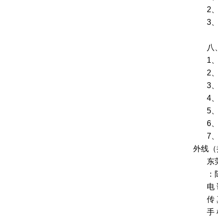
2
3
八
1
2
3
4
5
6
7
外线（
东
：
电
传
手