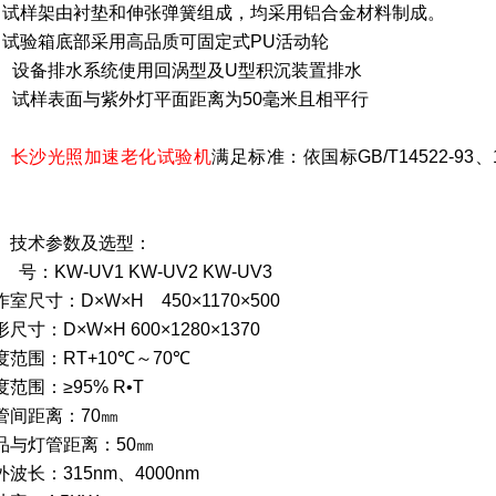
、试样架由衬垫和伸张弹簧组成，均采用铝合金材料制成。
、试验箱底部采用高品质可固定式
PU
活动轮
、设备排水系统使用回涡型及
U
型积沉装置排水
、试样表面与紫外灯平面距离为
50
毫米且相平行
、
长沙光照加速老化试验机
满足标准：依国标
GB/T14522-93
、
、技术参数及选型：
号：
KW-UV1 KW-UV2 KW-UV3
作室尺寸：
D
×
W
×
H
450
×
1170
×
500
形尺寸：
D
×
W
×
H 600
×
1280
×
1370
度范围：
RT+10
℃～
70
℃
度范围：≥
95% R
•
T
管间距离：
70
㎜
品与灯管距离：
50
㎜
外波长：
315nm
、
4000nm