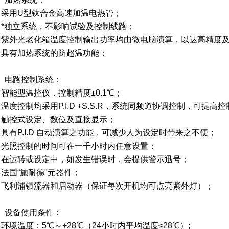
、采用
U
型钛合金高速加温电热管；
、*独立系统，不影响试验及控制线路；
、紫外光老化箱温度控制输出功率均由微电脑演算，以达高精度
、具有加热系统的防超温功能；
、
电路控制系统：
、智能型温控仪，控制精度±
0.1
℃；
、温度控制均采用
P.I.D +S.S.R
，系统同频道协调控制，可提高控
、触控式设定、数位及直接显示；
、具有
P.I.D
自动演算之功能，可减少人为设定时带来之不便；
、光照控制的时间可在一千小时内任意设置；
、在运转或设定中，如发生错误时，会提供警示迅号；
、法国“施耐德"元器件；
、飞利浦镇流器和启动器（保证每次开机均可点亮紫外灯）；
、设备使用条件：
、环境温度：
5
℃～
+28
℃（
24
小时内平均温度≤
28
℃）
;