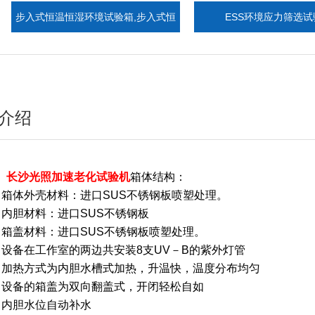
式恒温恒湿环境试验箱,步入式恒
ESS环境应力筛选试验箱
温恒湿室
介绍
、
长沙光照加速老化试验机
箱体结构：
、箱体外壳材料：进口
SUS
不锈钢板喷塑处理。
、内胆材料：进口
SUS
不锈钢板
、箱盖材料：进口
SUS
不锈钢板喷塑处理。
、设备在工作室的两边共安装
8
支
UV
－
B
的紫外灯管
、加热方式为内胆水槽式加热，升温快，温度分布均匀
、设备的箱盖为双向翻盖式，开闭轻松自如
、内胆水位自动补水