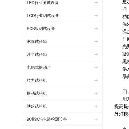
简易式恒温恒湿箱
总
高温老化试验箱
电热鼓风干燥箱
标准型盐水喷雾试验箱
LED行业测试设备
净
恒温恒湿试验箱厂家
氙弧灯老化试验箱
指针式电热鼓风干燥箱
连续式盐雾腐蚀试验箱
LED高低温试验箱
LCD行业测试设备
功
温
可程式恒温恒湿试验箱
蒸汽老化试验箱
真空干燥箱
可程式盐水喷雾试验机
LED高低温湿热试验箱
LCD高低温试验箱
PCB板测试设备
温
复层式恒温恒湿试验箱
时
换气老化试验箱
电热恒温干燥箱
LED高低温湿热老化试验箱
LCD高低温湿热试验箱
PCB高低温测试箱
淋雨试验箱
光
高温老化箱
高温马弗炉
LED恒温恒湿试验箱
LCD湿热老化试验箱
PCB电路板湿热老化试验箱
凝
淋雨试验箱
沙尘试验箱
黑
LED高低温冷热冲击试验箱
LCD恒温恒湿试验箱
PCB板恒温恒湿试验箱
沙尘试验箱
电磁式振动台
供
暴
LED高低温冲击试验箱
LCD冷热冲击试验箱
PCB板冷热冲击试验箱
电磁振动台
拉力试验机
LED高温老化箱
四
LCD高低温冲击试验箱
电路板高低温冲击试验箱
电磁吸合式振动台
桌上型拉力试验机
振动试验机
用
LED紫外光老化试验箱
LCD高温老化箱
PCB电路板高温老化箱
垂直水平振动试验机
微电脑拉力试验机
模拟运输振动试验台
跌落试验机
提高提
外灯模
LED步入式恒温恒湿试验室
LCD紫外光老化试验箱
电路板紫外光老化试验箱
电脑式电磁振动台
电脑式拉力试验机
机械振动试验机
单臂跌落试验机
纸业纸箱包装检测设备
五