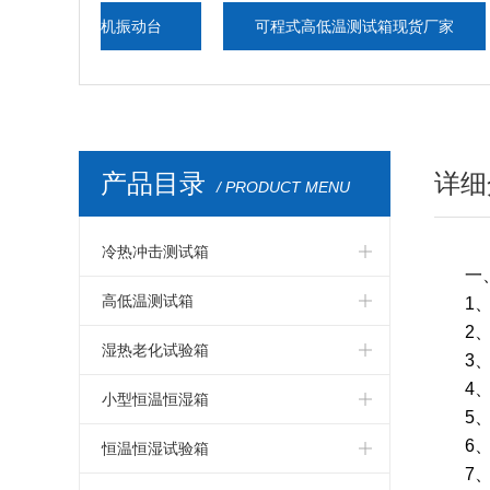
度一体机振动台
可程式高低温测试箱现货厂家
步入
产品目录
详细
/ PRODUCT MENU
冷热冲击测试箱
一
冷热冲击箱
高低温测试箱
1
2
冷热冲击测试箱
高低温测试箱
湿热老化试验箱
3
4
冷热冲击试验箱
高低温试验箱
湿热老化试验箱
小型恒温恒湿箱
5
冷热冲击试验机
高低温测试仪器
6
交变湿热试验箱
小型温湿度试验箱
恒温恒湿试验箱
7