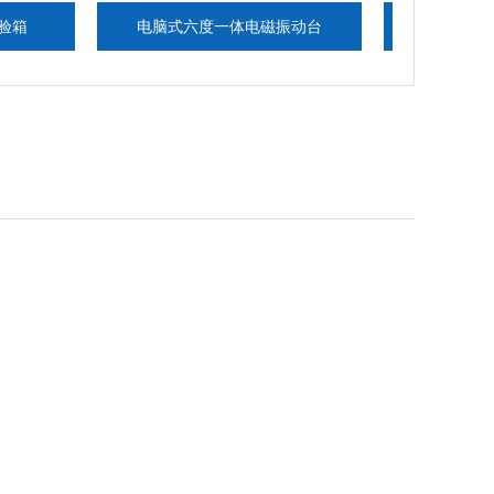
电脑式六度一体电磁振动台
可程式高低温交变