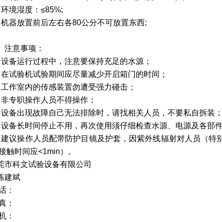
、环境湿度：≤
85%;
、机器放置前后左右各
80
公分不可放置东西
;
、注意事项：
、设备运行过程中，注意要保持充足的水源；
、在试验机试验期间应尽量减少开启箱门的时间；
、工作室内的传感装置勿遭受强力碰击；
、非专职操作人员不得操作；
、设备出现故障自己无法排除时，请找相关人员，不要私自拆装
、设备长时间停止不用，再次使用须仔细检查水源、电源及各部
、建议操作人员配带防护目镜及护套，因紫外线辐射对人员（特
接触时间应
<1min
）。
莞市科文试验设备有限公司
陈建斌
话：
真：
机：