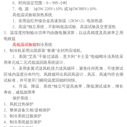
6、时间设定范围：0～999 小时
7、电 源: 1ф3W 220V±10% 或3ф5W380V±10%
高低温试验箱
加热系统:
1、采用远红外镍合金高速加温（2KW×2）电加热器
2、高温*独立系统，不影响低温试验、高温试验及交变湿热
3、温湿度控制输出功率均由微电脑演算，以达高精度及高效率之用
电效益
高低温试验箱
制冷系统:
1、制冷机采用法国原装“泰康”全封闭压缩机。
2、美国“艾高”干燥过滤器，意大利“卡士妥”电磁阀冷冻系统采
用单元或二元式低温回路系统设计。
3、采用多翼式送风机强力送风循环，避免任何死角，可使测试
区域内温度分布均匀。风路循环出风回风设计，风压、风速均符合测
试标准，并可使开门瞬间温度回稳时间快。
4、升温、降温、系统*独立可提高效率，降低测试成本，增长
寿命，减低故障率
保护系统：
1、风机过热保护
2、整体设备欠相/逆相保护
3、制冷系统过载保护
4、制冷系统超压保护