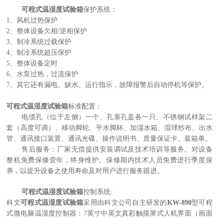
可程式温湿度试验箱
保护系统：
1、风机过热保护
2、整体设备欠相/逆相保护
3、制冷系统过载保护
4、制冷系统超压保护
5、整体设备定时
6、水泵过热，过流保护
7、其它还有漏电、缺水、运行指示，故障报警后自动停机等保护。
可程式温湿度试验箱
标准配置：
电缆孔（位于左侧）一个、孔塞孔盖各一只、不锈钢试样架二
套（高度可调）、移动脚轮、平水脚杯、加湿水箱、湿球纱布、出水
管、通讯接口装置、通讯光碟、操作说明书、质量保证卡、装箱单。
售后服务：
厂家无偿提供安装调试及技术培训等服务。对设备
整机免费保修壹年，终身维护。保修期内技术人员免费进行季度保
养，以提升设备之使用寿命及对用户进行服务跟进。
可程式温湿度试验箱
控制系统:
科文
可程式温湿度试验箱
采用由科文公司自主研发的
KW-890
型
可程
式微电脑温湿度控制器
：7英寸
中英文
真
彩触摸屏式人机界面（画面