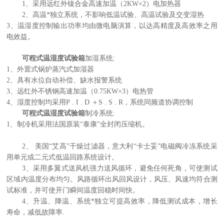
1、采用远红外镍合金高速加温（2KW×2）电加热器
2、高温*独立系统，不影响低温试验、高温试验及交变湿热
3、温湿度控制输出功率均由微电脑演算，以达高精度及高效率之用
电效益。
可程式温湿度试验箱
加湿系统:
1、外置式锅炉蒸汽式加湿器
2、具有水位自动补偿、缺水报警系统
3、远红外不锈钢高速加温（0.75KW×3）电热管
4、湿度控制均采用P . I . D ＋S . S . R，系统同频道协调控制
可程式温湿度试验箱
制冷系统:
1、制冷机采用法国原装“泰康”全封闭压缩机。
2、 美国“艾高”干燥过滤器，意大利“卡士妥”电磁阀冷冻系统采
用单元或二元式低温回路系统设计。
3、采用多翼式送风机强力送风循环，避免任何死角，可使测试
区域内温度分布均匀。风路循环出风回风设计，风压、风速均符合测
试标准，并可使开门瞬间温度回稳时间快。
4、升温、降温、系统*独立可提高效率，降低测试成本，增长
寿命，减低故障率.