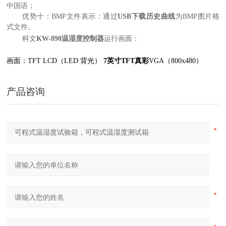
中国语
；
优势十：
BMP文件表示
：
通过
USB下载历史曲线
为BMP图片格
式文件
。
科文
KW-890温湿度控制器
运行画面：
画面
：
TFT LCD（LED 背光）
7英寸TFT真彩
VGA（800x480）
产品咨询