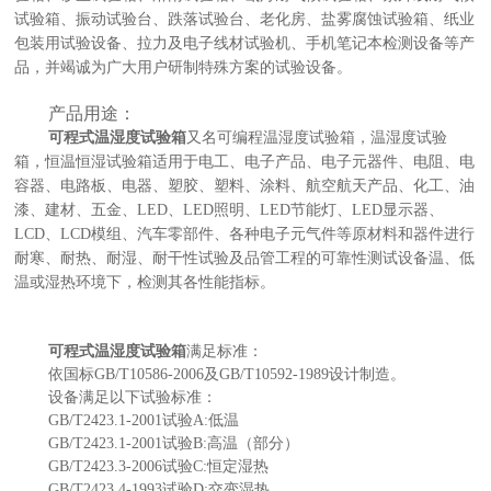
试验箱、振动试验台、跌落试验台、老化房、盐雾腐蚀试验箱、纸业
包装用试验设备、拉力及电子线材试验机、手机笔记本检
测设备等产
品，并竭诚为广大用户研制特殊方案的试验设备。
产品用途：
可程式温湿度试验箱
又名可编程温湿度试验箱，温湿度试验
箱，恒温恒湿试验箱
适用于电工、电子产品、电子元器件、电阻、电
容器、电路板、电器、塑胶、塑料、涂料、航空航天产品、化工、油
漆、建材、五金、LED、LED照明、LED节能灯、LED显示器、
LCD、LCD模组、汽车零部件、各种电子元气件等原材料和器件进行
耐寒、耐热、耐湿、耐干性试验及品管工程的可靠性测试设备温、低
温或湿热环境下，检测其各性能指标。
可程式温湿度试验箱
满足
标准：
依国标GB/T10586-2006及GB/T10592-1989设计制造。
设备满足以下试验标准：
GB/T2423.1-2001试验A
:
低温
GB/T2423.1-2001试验B
:
高温（部分）
GB/T2423.3-2006试验C:恒定湿热
GB/T2423.4-1993试验D
:
交变湿热