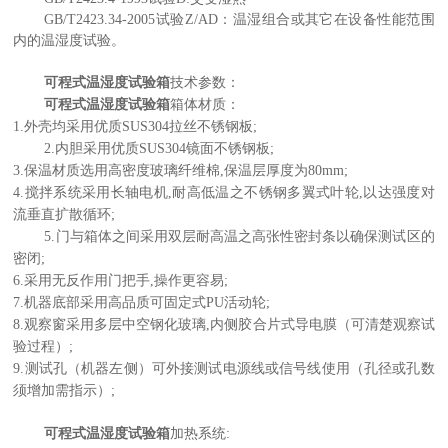
GB/T2423.34-2005试验Z/AD：温湿组合或其它在设备性能范围
内的温湿度试验。
可程式温湿度试验箱
技术参数：
可程式温湿度试验箱
箱体材质：
1.外壳均采用优质SUS304
拉丝
不锈钢板;
2.内胆采用优质SUS304镜面不锈钢板;
3.保温材质选用高密度玻璃纤维棉,保温层厚度为80mm;
4.搅拌系统采用长轴电机,耐高低温之不锈钢多翼式叶轮,以达强度对
流垂直扩散循环;
5.门与箱体之间采用双层耐高温之高张性密封条以确保测试区的
密闭;
6.采用无反作用门把手,操作更容易;
7.机器底部采用高品质可固定式PU活动轮;
8.观察窗采用多层中空钢化玻璃,内侧胶合片式导电膜（可清楚观察试
验过程）;
9.测试孔（机器左侧）可外接测试电源线或信号线使用（孔径或孔数
须增加需指示）;
可程式温湿度试验箱
加热系统: