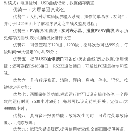
对谈式）电脑控制
，
USB曲线记录
，
数据储存装置.
优势一：大屏幕逼真彩色
优势二：
人机对话式触摸屏输入系统，操作简单易学，功能*，
并可于LCD画面上了解程序设定之曲线及监测过程；
优势三：
PV曲线/组曲线
：
实时表示温、湿度PV,SV曲线
,表示历
史储存的曲线,表示组曲线及进行状态
；
优势四：
可设定程序120组，1200段，循环次数可达999次，每
段时间zui大设定99小时59分；
优势五：提供
USB
通讯
接口
可备份/历史曲线/历史数据
,使用便
捷；还可选配RS485接口，RS232通信接口，可通过PC随意控制和监
视
。
优势六：
具有程序修正、清除、预约、启动、停电、记忆、按
键锁定等功能；
优势七：
画面保护器功能,程式运行时可以设定操作条件,一个段
次的运行时间（530小时59分）,每段可以设定待机开关，定值zui大
999999小时
；
优势八：
具有多种报警功能，故障发生同时，可通过荧幕故障
显示，消除故障；
优势九：
把记录错误履历,提供使用者查阅,全部画面提供英语、