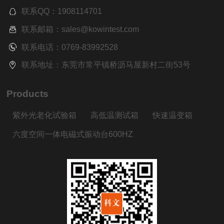
联系QQ：1908114701
联系邮箱：sales@kowintest.com
联系电话：0769-83992528
联系地址：东莞市常平镇桥沥马屋新村二街53号
Products
紫外光老化试验箱
高低温测试箱
快速温变箱
六度空间一体电磁式振动台600HZ