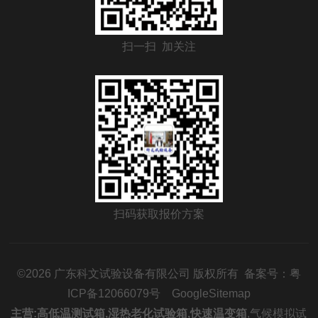
扫一扫 加关注
扫码获取报价方案
©2026 广东科文试验设备有限公司 版权所有 备案号：
粤
ICP备12066079号
GoogleSitemap
主营:
高低温测试箱
,
湿热老化试验箱
,
快速温变箱
,
气候模拟试