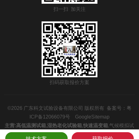
扫一扫 加关注
扫码获取报价方案
©2026 广东科文试验设备有限公司 版权所有 备案号：
粤
ICP备12066079号
GoogleSitemap
主营:
高低温测试箱
,
湿热老化试验箱
,
快速温变箱
,
气候模拟试
验箱
,
冷热冲击箱
,
温度循环试验箱
技术方案
获取报价