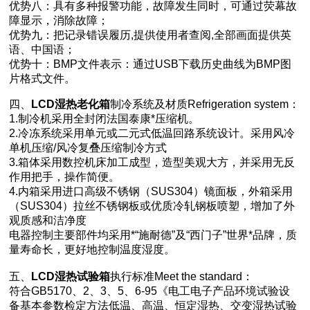
优势八：具有多种报警功能，故障发生同时，可通过荧幕故
障显示，消除故障；
优势九：把记录错误履历,提供使用者查阅,全部画面提供英
语、中国语；
优势十：BMP文件表示：通过USB下载历史曲线为BMP图
片格式文件。
四、
LCD湿热老化箱
制冷系统及材质Refrigeration system：
1.制冷机采用全封闭法国泰康*压缩机。
2.冷冻系统采用单元或二元式低温回路系统设计。采用风冷
单机压缩/风冷复叠压缩制冷方式
3.箱体采用数控机床加工成型，造型美观大方，并采用无反
作用把手，操作简便。
4.内箱采用进口高级不锈钢（SUS304）镜面板，外箱采用
（SUS304）拉丝不锈钢板或优质冷轧钢板喷塑，增加了外
观质感和洁净度
电器控制主要部件均采用*“施耐德”及“西门子”世界*品牌，质
量寿命长，更好地控制温度湿度。
五、
LCD湿热试验箱
执行标准Meet the standard：
符合GB5170、2、3、5、6-95《电工电子产品环境试验设
备基本参数检定方法低温、高温、恒定湿热、交变湿热试验