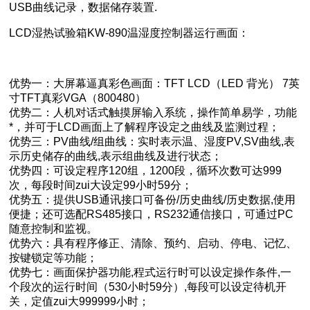
USB曲线记录，数据储存装置.
LCD湿热试验箱KW-890温湿度控制器运行画面：
优势一：大屏幕逼真彩色画面：TFT LCD（LED 背光） 7英
寸TFT真彩VGA（800480）
优势二：人机对话式触摸屏输入系统，操作简单易学，功能
*，并可于LCD画面上了解程序设定之曲线及监测过程；
优势三：PV曲线/组曲线：实时表示温、湿度PV,SV曲线,表
示历史储存的曲线,表示组曲线及进行状态；
优势四：可设定程序120组，1200段，循环次数可达999
次，每段时间zui大设定99小时59分；
优势五：提供USB通讯接口可备份/历史曲线/历史数据,使用
便捷；还可选配RS485接口，RS232通信接口，可通过PC
随意控制和监视。
优势六：具有程序修正、清除、预约、启动、停电、记忆、
按键锁定等功能；
优势七：画面保护器功能,程式运行时可以设定操作条件,一
个段次的运行时间（530小时59分）,每段可以设定待机开
关，定值zui大999999小时；