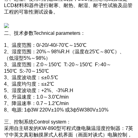
LCD材料和器件进行耐寒、耐热、耐湿、耐干性试验及品管
工程的可靠性测试设备。
二、技术参数Technical parameters：
1、温度范围：0/-20/-40/-70℃～150℃
2、湿度范围：20%～98%R.H（温度在25℃～80℃）、
（低湿型5%～98%）
3、温度范围：Z:0～150℃ T:-20～150℃ F:-40～
150℃ S:-70～150℃
3、温度波动度：≤±0.5℃
4、温度均匀度：≤±2℃
5、湿度波动度：+2%、-3%R.H
6、升温速度：1.0～3.0℃/min
7、降温速率：0.7～1.2℃/min
8、电源: 1ф3W 220V±10% 或3ф5W380V±10%
三、控制系统Control system：
采用自主研发的KW-890型可程式微电脑温湿度控制器：7英
寸中英文真彩触摸屏式人机界面（画面对谈式）电脑控制，