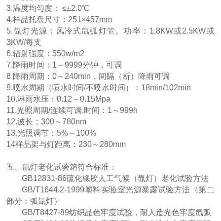
3.温度均匀度： ≤±2.0℃
4.样品托盘尺寸：251×457mm
5.氙灯光源：风冷式氙弧灯管。功率：1.8KW或2.5KW或
3KW/每支
6.辐射强度：550w/m2
7.降雨时间：1～9999分钟，可调
8.降雨周期：0～240min，间隔（断）降雨可调
9.喷水周期（喷水时间/不喷水时间）：18min/102min
10.淋雨水压：0.12～0.15Mpa
11.光照周期/连续可调,时间：1～999h
12.波长：300～780nm
13.光照调节：5%～100%
14样品架与灯距离：230～280mm
五、氙灯老化试验箱符合标准：
GB12831-86硫化橡胶人工气候（氙灯）老化试验方法
GB/T1644.2-1999塑料实验室光源暴露试验方法（第二
部分：弧氙灯）
GB/T8427-89纺织品色牢度试验，耐人造光色牢度氙弧