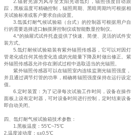
2.辐射光源为风冷全太阳光谱氙灯，辐照强度自动跟
踪，黑板温度可精确控制，辐照周期、黑暗周期均可根据相
关试验标准或客户要求自由设置。
3.氙弧灯耐气候试验箱（台式）的控制器可根据用户自
行的需要选择进口触摸屏控制仪或智能数显控制仪。
4.*的抽屉式试件托盘提供了快速、简便、灵活的试件安
装方式。
5.氙灯耐候试验箱装有紫外辐照传感器，它可以对因灯
管老化或任何其他变化造成的光能量下降及时做出修正。紫
外辐照传感器允许你在测试过程中选取适当的光辐照。
紫外辐照传感器可以在辐照室内连续监测光辐照强度，
并且通过调节灯管的功率，精确将辐照强度保持在运行设定
值。
6.定时装置：为了记录每次试验工作时间，设备在操作
面板上设有定时器，可对设备时间进行控制，定时结束设备
即自动关闭。
四、
氙灯耐气候
试验箱
技术参数：
1.黑板温度：55℃~75℃
2.温度波动度：≤±0.5℃