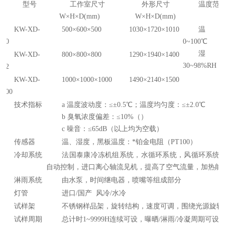
型号
工作室尺寸
外形尺寸
温度范
W
×
H
×
D(mm)
W
×
H
×
D(mm)
KW-XD-
500×600×500
1030×1720×1010
温
150
0~100℃
湿
KW-XD-
800×800×800
1290×1940×1400
30~98%RH
512
KW-XD-
1000×1000×1000
1490×2140×1500
1000
技术指标
a 温度波动度：≤
±
0.5℃；温度均匀度：≤
±
2.0℃
b 臭氧浓度偏差：≤10%（）
c 噪音：≤65dB（以上均为空载）
传感器
温、湿度，黑板温度：*铂金电阻（PT100）
冷却系统
法国泰康冷冻机组系统，水循环系统，风循环系统
自动控制，进口离心轴流见机，提高了空气流量，加热能
淋雨系统
由水泵，时间继电器，喷嘴等组成部分
灯管
进口/国产 风冷/水冷
试样架
不锈钢样品架，旋转结构，速度可调，围绕光源旋
试样周期
总计时1~9999H连续可设，曝晒/淋雨/冷凝周期可设