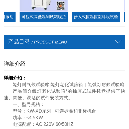
振动
可程式高低温测试箱现货
步入式恒温恒湿环境试验
ES
厂家
箱,步入式恒温恒湿室
产品目录
/ PRODUCT MENU
详细介绍
详细介绍：
氙灯耐气候试验箱|氙灯老化试验箱｜氙弧灯耐候试验箱
产品简介氙灯老化试验箱*的抽屉式试件托盘提供了快
速、简便、灵活的试件安装方式。
一、型号规格：
型号：KW-XD系列 可选标准和非标机台
功率：≤4.5KW
电源配置：AC 220V 60/50HZ