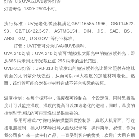
灯管 8支UVA或UVB紫外灯管
灯管寿命 1800~2500小时。
执行标准：UV光老化试验机满足GB/T16585-1996、GB/T14522-
93、GB/T16422.3-97、ASTMG154、DIN、JIS、SAE、BS、
ANSI、GM、U.S.GOVT等行业标准。
灯管：UV灯管可分为UVA和UVB两种。
UVA-340灯管：UVA-340 灯管可*地模拟太阳光中的短波紫外光，即
从365 纳米到太阳光截止点 295 纳米的波长范围。
UVB-313灯管：UVB-313 灯管发出的短波紫外光比通常照射在地球
表面的太阳紫外线强烈，从而可以zui大程度的加速材料老化。然
而，该灯管可能会对某些材料造成不符合实际的破坏。
温度控制：在每个循环中，温度都可控制在一个设定值。同时黑板温
度计可以监控温度。温度的提高可以加速老化的进程，同时，温度的
控制对于测试的可再现性也是很重要的。
采用可程式7寸微电脑触摸型温度控制器，真彩人机界面、可连
接电脑控制、插入USB导出导入曲线记录等，操作简单、易懂，作为
我公司多年来一款主打产品、一直受到客户的赞美，欢迎广大用户朋