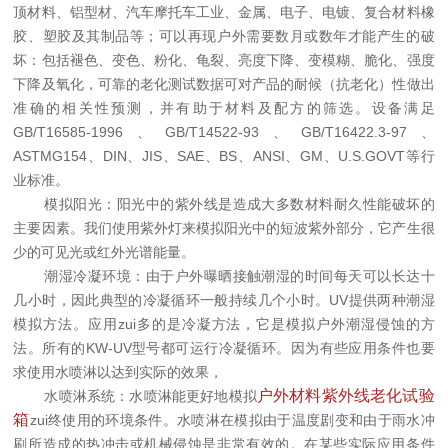
顶材料、铝型材、汽车摩托车工业、金属、电子、电镀、复合材料橡
胶、塑胶及其制品等；可以再现户外需要数月或数年才能产生的破
坏：包括褪色、变色、粉化、龟裂、亮度下降、变模糊、脆化、强度
下降及氧化，可靠的老化测试数据可对产品的耐候（抗老化）性做出
准确的相关性预测，并有助于材料及配方的筛选。设备满足
GB/T16585-1996、GB/T14522-93、GB/T16422.3-97、
ASTMG154、DIN、JIS、SAE、BS、ANSI、GM、U.S.GOVT等行
业标准。
模拟阳光：阳光中的紫外线是造成大多数材料耐久性能破坏的
主要因素。我们使用紫外灯来模拟阳光中的短波紫外部分，它产生很
少的可见光或红外光谱能量。
潮湿冷凝环境：由于户外曝晒接触潮湿的时间每天可以长达十
几小时，因此典型的冷凝循环一般持续几个小时。UV提供两种潮湿
模拟方法。应用zui多的是冷凝方法，它是模拟户外潮湿侵蚀的方
法。所有的KW-UV型号都可运行冷凝循环。因为有些应用条件也要
求使用水喷淋以达到实际的效果，
户外材料紫外线老化试验
水喷淋系统：水喷淋能更好地模拟
箱
zui终使用的环境条件。水喷淋在模拟由于温度剧变和由于雨水冲
刷所造成的热冲击或机械侵蚀是非常有效的。在某些实际应用条件