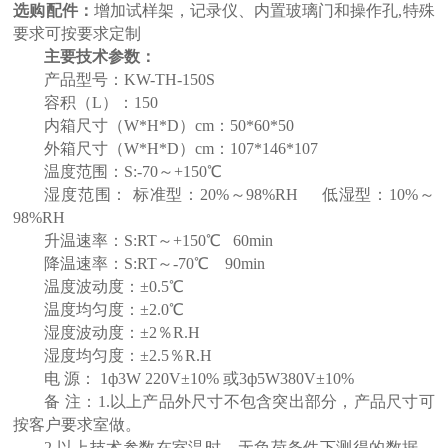
选购配件：
增加试样架，记录仪、内置玻璃门和操作孔,特殊
要求可按要求定制
主要技术参数：
产品型号
：
KW-TH-
15
0
S
容积（L）
：
15
0
内箱尺寸（W*H*D）cm
：
50*60*50
外箱尺寸（W*H*D）cm
：
107*146*107
温度范围
：
S
:
-70
～+150℃
湿度范围
：
标准型：20%～98%RH 低湿型：10%～
98%RH
升温速率
：
S
:RT～+150℃
60
min
降温速率
：
S
:RT～
-7
0℃
90
min
温度波动度
：
±0.5℃
温度均匀度
：
±2.0℃
湿度波动度
：
±2％R.H
湿度均匀度
：
±2.5％R.H
电 源
：
1ф3W 220V±10% 或3ф5W380V±10%
备 注
：
1.以上产品外尺寸不包含突出部分，产品尺寸可
按客户要求室做。
2.以上技术参数在室温时，无负荷条件下测得的数据。