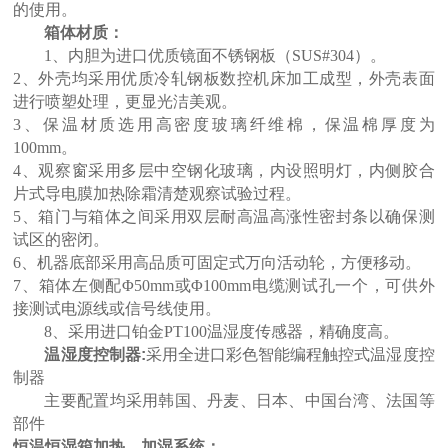
的使用。
箱体材质：
1、内胆为进口优质镜面不锈钢板（SUS#304）。
2、外壳均采用优质冷轧钢板数控机床加工成型，外壳表面
进行喷塑处理，更显光洁美观。
3、保温材质选用高密度玻璃纤维棉，保温棉厚度为
100mm。
4、观察窗采用多层中空钢化玻璃，内设照明灯，内侧胶合
片式导电膜加热除霜清楚观察试验过程。
5、箱门与箱体之间采用双层耐高温高涨性密封条以确保测
试区的密闭。
6、机器底部采用高品质可固定式万向活动轮，方便移动。
7、箱体左侧配Φ50mm或Φ100mm电缆测试孔一个，可供外
接测试电源线或信号线使用。
8、采用进口铂金PT100温湿度传感器，精确度高。
温湿度控制器:
采用全进口彩色智能编程触控式温湿度控
制器
主要配置均采用韩国、丹麦、日本、中国台湾、法国等
部件
恒温恒湿箱加热、加湿系统：