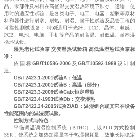
品、零部件及材料在高低温交变湿热环境下贮存、运输、使
用时的适应性试验；是各类电子、电工、电器、塑胶等原材
料和器件进行耐寒、耐热、耐湿、耐干性试验及品管工程的
可靠性测试设备； 特别适用于光纤、LCD、晶体、电感、
PCB、电池、电脑、手机等产品的耐高温、耐低温、耐潮湿
循环试验。
湿热老化试验箱 交变湿热试验箱
高低温湿热试验箱
标
准：
依国标
GB/T10586-2006
及
GB/T10592-1989
设计制
造。
GB/T2423.1-2001试验A：低温
GB/T2423.1-2001试验B：高温（部分）
GB/T2423.3-2006试验Cab:恒定湿热
GB/T2423.4-1993试验Db：交变湿热
GB/T2423.34-2005试验Z/AD：温湿组合或其它在设备
性能范围内的温湿度试验。
控制方式与特色：
平衡调温调湿控制系统（BTHC），以P.I.D.方式控制
SSR，使系统之加热加湿量等于热湿损耗量，故能长期稳定