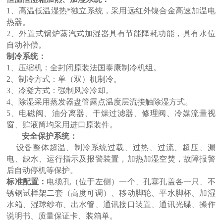
1、高温低温湿热*独立系统，采用远红外镍合金高速加温电
热器。
2、外置式锅炉蒸汽式加湿器具有节能降耗功能，具有水位
自动补偿。
制冷系统：
1、压缩机：全封闭原装法国泰康制冷机组。
2、制冷方式：单（双）机制冷。
3、冷凝方式：强制风冷冷却。
4、除湿采用蒸发器盘管露点温度层流接触除湿方式。
5、电磁阀、油分离器、干燥过滤器、修理阀、冷媒流量视
窗、贮液筒均采用进口原装件。
安全保护系统：
设备整体超温、制冷系统过载、过热、过流、超压、漏
电、缺水、运行指示及报警装置，加热加湿空焚，故障报警
后自动停机等保护。
标准配置：
电缆孔（位于左侧）一个、孔塞孔盖各一只、不
锈钢试样架二套（高度可调）、移动脚轮、平水脚杯、加湿
水箱、湿球纱布、出水管、通讯接口装置、通讯光碟、操作
说明书、质量保证卡、装箱单。