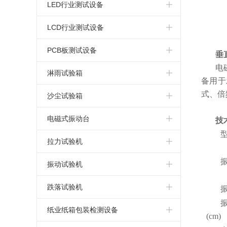
简易式恒温恒湿箱
高温老化试验箱
电热鼓风干燥箱
标准型盐水喷雾试验箱
LED行业测试设备
恒温恒湿试验箱厂家
氙弧灯老化试验箱
指针式电热鼓风干燥箱
连续式盐雾腐蚀试验箱
LED高低温试验箱
LCD行业测试设备
可程式恒温恒湿试验箱
蒸汽老化试验箱
真空干燥箱
可程式盐水喷雾试验机
LED高低温湿热试验箱
LCD高低温试验箱
PCB板测试设备
垂
复层式恒温恒湿试验箱
电
换气老化试验箱
电热恒温干燥箱
LED高低温湿热老化试验箱
LCD高低温湿热试验箱
PCB高低温测试箱
淋雨试验箱
备用于
高温老化箱
高温马弗炉
LED恒温恒湿试验箱
式、倍
LCD湿热老化试验箱
PCB电路板湿热老化试验箱
淋雨试验箱
沙尘试验箱
LED高低温冷热冲击试验箱
LCD恒温恒湿试验箱
PCB板恒温恒湿试验箱
沙尘试验箱
电磁式振动台
技
LED高低温冲击试验箱
LCD冷热冲击试验箱
PCB板冷热冲击试验箱
电磁振动台
拉力试验机
LED高温老化箱
LCD高低温冲击试验箱
电路板高低温冲击试验箱
电磁吸合式振动台
桌上型拉力试验机
振动试验机
LED紫外光老化试验箱
LCD高温老化箱
PCB电路板高温老化箱
垂直水平振动试验机
微电脑拉力试验机
模拟运输振动试验台
跌落试验机
LED步入式恒温恒湿试验室
LCD紫外光老化试验箱
电路板紫外光老化试验箱
电脑式电磁振动台
电脑式拉力试验机
机械振动试验机
单臂跌落试验机
纸业纸箱包装检测设备
(cm)