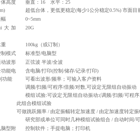
台体高度
垂直：16 水平：25
cm)
超低台体，更低更稳定(每少1公分稳定0.5%) 市面目
振幅
0~5mm
ui大加
20G
承重
100kg（或订制）
控制模式
标准型/电脑型
振动波形
正弦波 半波/全波
全功能电
含电脑/打印(控制/储存/记录/打印)
制功能
可看出波形/频率；可输入客户资料
调频/扫频/可程序/倍频/对数,可设定无限组自动振动
模组试验:可设定无限组自动振动:(调频/扫频/可程序
此组合模组试验
可做跳跃频率 / 由定振幅转定加速度 / 由定加速度转定振
研究部或单位可同时几种模组试验组合 / 自动时间/
电脑型附
控制软件；手提电脑；打印机