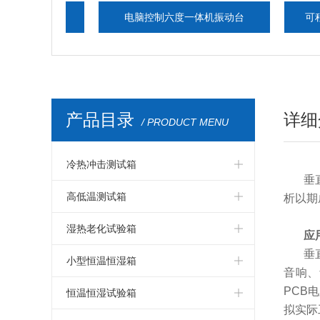
试验箱
电脑控制六度一体机振动台
可程式高低
产品目录
详细
/ PRODUCT MENU
冷热冲击测试箱
垂
冷热冲击箱
高低温测试箱
析以期
冷热冲击测试箱
高低温测试箱
湿热老化试验箱
应
垂
冷热冲击试验箱
高低温试验箱
湿热老化试验箱
小型恒温恒湿箱
音响、
冷热冲击试验机
高低温测试仪器
PCB
交变湿热试验箱
小型温湿度试验箱
恒温恒湿试验箱
拟实际