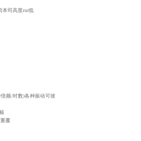
前本司高度zui低
/倍频/对数)各种振动可彼
幅
可重覆