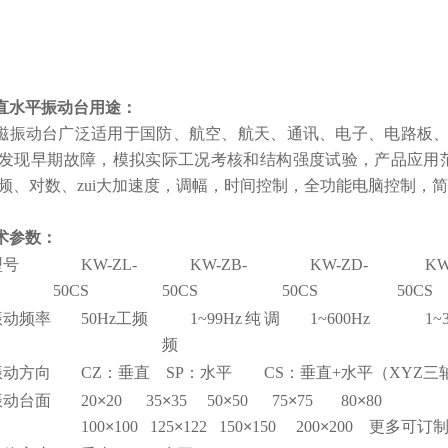
直水平振动台用途：
磁振动台广泛适用于国防、航空、航天、通讯、电子、电路板
发现早期故障，模拟实际工况考核和结构强度试验，产品应用
频、对数、zui大加速度，调幅，时间控制，全功能电脑控制，简
术参数：
型号
KW-ZL-
KW-ZB-
KW-ZD-
KW
50CS
50CS
50CS
50CS
振动频率
50Hz工频
1~99Hz纯调
1~600Hz
1~
频
振动方向
CZ：垂直 SP：水平 CS：垂直+水平（XYZ三
振动台面
20
×
20 35
×
35 50
×
50 75
×
75 80
×
80
100
×
100 125
×
122 150
×
150 200
×
200 更多可订