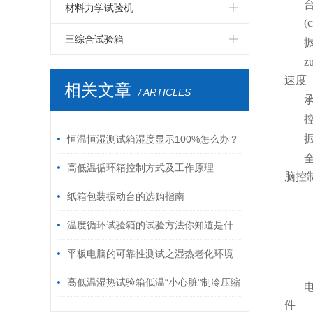
LED高温老化房
LCD步入式恒温恒湿试验室
PCB板步入式恒温恒湿试验室
四度空间一体振动台
伺服控制拉力试验机
电磁式扫频振动台
双臂跌落试验机
纸箱抗压试验机
材料力学试验机
(
LED电磁式振动台
LCD高温老化房
PCB电路板高温老化房
六度空间一体振动台
高低温拉力试验机
自由跌落试验机
破裂强度试验机
鞋材检测试验机
三综合试验箱
z
LED包装运输振动台
LCD电磁振动台
PCB电路板电磁振动台
环压强度试验机
线材弯折试验机
温湿度振动三综合试验箱
速度
相关文章
/ ARTICLES
LED跌落试验机
LCD包装运输振动台
PCB电路板鼓风干燥箱
跌落试验机
插拔力试验机
LED电热鼓风干燥箱
LCD跌落试验机
模拟运输振动台
耐磨擦试验机
恒温恒湿测试箱湿度显示100%怎么办？
LCD电热鼓风干燥箱
油墨脱色试验机
按键寿命试验机
高低温循环箱控制方式及工作原理
脑控
纸箱包装振动台的选购指南
温度循环试验箱的试验方法你知道是什
么吗？方法有哪些？
平板电脑的可靠性测试之湿热老化环境
试验
高低温湿热试验箱低温“小心脏”制冷压缩
件
机，您选对了吗？