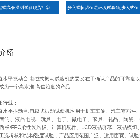
温测试箱现货厂家
步入式恒温恒湿环境试验箱,步入式恒
温恒湿室
介绍
直水平振动台,电磁式振动试验机
的要义在于确认产品的可靠度以
成为一个高水准.高信赖度的产品.
用行业：
直水平振动台,电磁式振动试验机应用于机车车辆、汽车零部件
音响、液晶电视、玩具、电子、微电子、家具、礼品、陶瓷、
电路板/FPC柔性线路板、计算机配件、LCD液晶屏幕、液晶模
工况考核和结构强度试验，产品应用范围广泛、适用面宽、试验