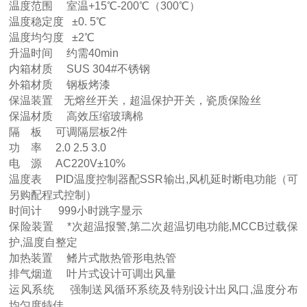
温度范围 室温+15℃-200℃（300℃）
温度稳定度 ±0. 5℃
温度均匀度 ±2℃
升温时间 约需40min
内箱材质 SUS 304#不锈钢
外箱材质 钢板烤漆
保温装置 无熔丝开关，超温保护开关，瓷质保险丝
保温材质 高效压缩玻璃棉
隔 板 可调隔层板2件
功 率 2.0 2.5 3.0
电 源 AC220V±10%
温度表 PID温度控制器配SSR输出,风机延时断电功能（可
另购配程式控制）
时间计 999小时跳字显示
保险装置 *次超温报警,第二次超温切电功能,MCCB过载保
护,温度自整定
加热装置 鳍片式散热管形电热管
排气烟道 叶片式设计可调出风量
运风系统 强制送风循环系统及特别设计出风口,温度分布
均匀度特佳