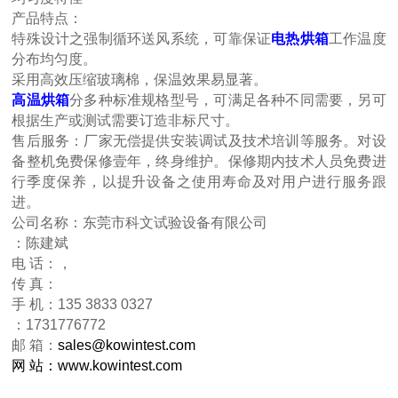
产品特点：
特殊设计之强制循环送风系统，可靠保证
电热烘箱
工作温度
分布均匀度。
采用高效压缩玻璃棉，保温效果易显著。
高温烘箱
分多种标准规格型号，可满足各种不同需要，另可
根据生产或测试需要订造非标尺寸。
售后服务：厂家无偿提供安装调试及技术培训等服务。对设
备整机免费保修壹年，终身维护。保修期内技术人员免费进
行季度保养，以提升设备之使用寿命及对用户进行服务跟
进。
公司名称：东莞市科文试验设备有限公司
：陈建斌
电 话：，
传 真：
手 机：135 3833 0327
：1731776772
邮 箱：
sales@kowintest.com
网 站：
www.kowintest.com