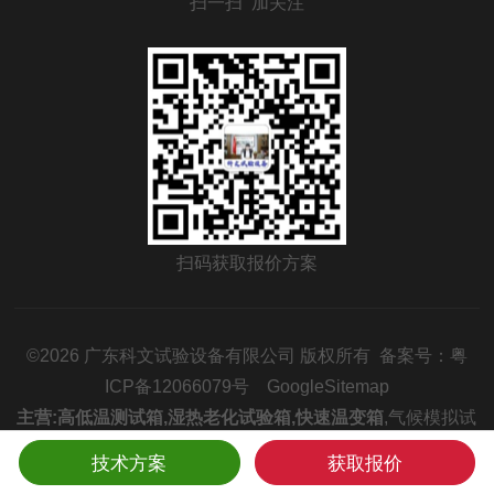
扫一扫 加关注
扫码获取报价方案
©2026 广东科文试验设备有限公司 版权所有 备案号：
粤
ICP备12066079号
GoogleSitemap
主营:
高低温测试箱
,
湿热老化试验箱
,
快速温变箱
,
气候模拟试
验箱
,
冷热冲击箱
,
温度循环试验箱
技术方案
获取报价