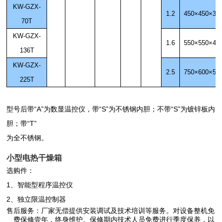
KW-GZX-
1.2
450
×
450
×
35
70T
KW-GZX-
1.6
550
×
550
×
45
136T
KW-GZX-
2.5
750
×
600
×
50
225T
型号后带
“
A”为数显温控仪，带
“
S”为不锈钢内胆；不带
“
S”为镀锌板内
胆；带
“
T”
为全不锈钢。
小型电热干燥箱
选购件：
1、智能型程序温控仪
2、独立限温控制器
售后服务：厂家无偿提供安装调试及技术培训等服务。对设备整机免
费保修壹年，终身维护。保修期内技术人员免费进行季度保养，以