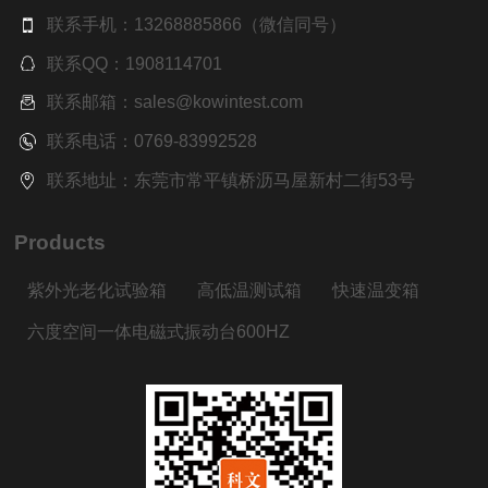
联系手机：13268885866（微信同号）
联系QQ：1908114701
联系邮箱：sales@kowintest.com
联系电话：0769-83992528
联系地址：东莞市常平镇桥沥马屋新村二街53号
Products
紫外光老化试验箱
高低温测试箱
快速温变箱
六度空间一体电磁式振动台600HZ