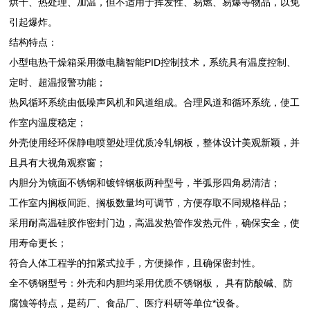
烘干、热处理、加温，但不适用于挥发性、易燃、易爆等物品，以免
引起爆炸。
结构特点：
小型
电热
干燥箱
采用微电脑智能PID控制技术，系统具有温度控制、
定时、超温报警功能；
热风循环系统由低噪声风机和风道组成。合理风道和循环系统，使工
作室内温度稳定；
外壳使用经环保静电喷塑处理优质冷轧钢板，整体设计美观新颖，并
且具有大视角观察窗；
内胆分为镜面不锈钢和镀锌钢板两种型号，半弧形四角易清洁；
工作室内搁板间距、搁板数量均可调节，方便存取不同规格样品；
采用耐高温硅胶作密封门边，高温发热管作发热元件，确保安全，使
用寿命更长；
符合人体工程学的扣紧式拉手，方便操作，且确保密封性。
全不锈钢型号：外壳和内胆均采用优质不锈钢板， 具有防酸碱、防
腐蚀等特点，是药厂、食品厂、医疗科研等单位*设备。