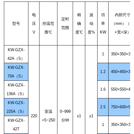
电
精
波
功
内胆尺寸
定时
型号
压
控温范
确
动
率
（
mm
）（
高
范围
V
围
℃
度
℃
度
%
KW
×
宽
×
深
）
KW-GZX-
1
350
×
350
×
35
42A（S）
KW-GZX-
1.2
450
×
450
×
35
70A（S）
KW-GZX-
1.6
550
×
550
×
45
136A（S）
KW-GZX-
2.5
750
×
600
×
50
225A（S）
室温
0~999
220
±
1
±
1
+5~250
分钟
KW-GZX-
1
350
×
350
×
35
42T