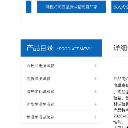
动台
可程式高低温测试箱现货厂家
步入式恒温恒湿
温
产品目录
详细
/ PRODUCT MENU
冷热冲击测试箱
冷热冲击箱
高低温测试箱
产品简
电缆高
冷热冲击测试箱
高低温测试箱
湿热老化试验箱
、高低
验箱、
冷热冲击试验箱
高低温试验箱
湿热老化试验箱
材试验
小型恒温恒湿箱
产品特
冷热冲击试验机
232
高低温测试仪器
交变湿热试验箱
小型温湿度试验箱
恒温恒湿试验箱
性能。