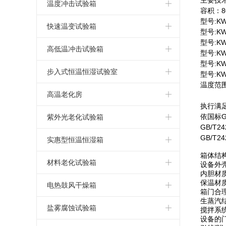
主要技
小型冷热冲击试验箱
高低温试验机
湿热老化测试箱
小型恒温恒湿试验箱
恒温恒湿箱
温度冲击试验箱
容积：8
型号
:K
三箱冷热冲击试验箱
可程式高低温试验箱
高低温交变湿热试验箱
小型高低温试验箱
恒温恒湿试验箱
温度冲击试验箱
快速温变试验箱
型号:KW
型号:KW
两箱冷热冲击试验箱
高低温交变试验箱
高低温湿热老化试验箱
立式恒温恒湿试验箱
恒温恒湿测试箱
温度冲击试验机
应力筛选试验箱
高低温冲击试验箱
型号:KW
型号:KW
高低温循环试验箱
恒温恒湿试验机
温度冲击测试箱
快速温变试验箱
高低温冲击试验箱
步入式恒温恒湿试验室
型号:KW
温度范
高低温恒温试验箱
小型恒温恒湿箱
温度冲击测试机
高低温冲击试验机
步入式恒温恒湿试验室
高温老化房
执行满
高低温老化试验箱
温湿度试验箱
快速温变试验箱
高低温冲击测试箱
恒温恒湿实验室
高温老化房
依国标
G
紫外光老化试验箱
GB/T24
高低温箱
可程式恒温恒湿箱
温度循环试验箱
高低温冲击测试机
GB/T24
步入式高低温试验室
高温老化室
紫外光老化试验箱
实惠型恒温恒湿箱
箱体结
低温试验箱
低湿型恒温恒湿箱
大型恒温恒湿房
步入式老化房
紫外线耐候试验箱
小型恒温恒湿箱
材料老化试验箱
设备外
内胆材
恒温恒湿箱价格
保温材
UV光老化试验箱
简单恒温恒湿箱
UV紫外线老化测试仪
电热鼓风干燥箱
箱门合
生蒸汽
恒温恒湿箱厂家
实惠型恒温恒湿箱
湿热老化试验箱
高温烤箱
盐雾腐蚀试验箱
搅拌系
设备的
恒温恒湿试验箱价格