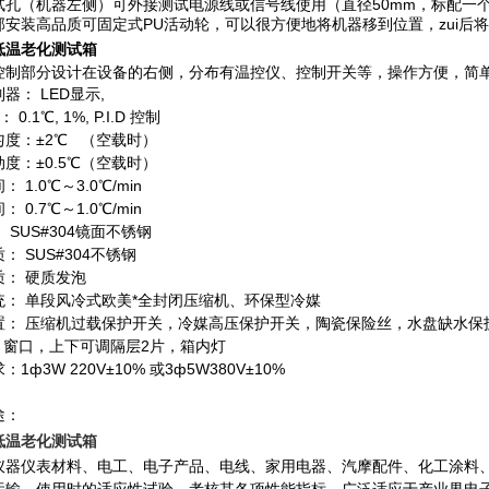
试孔
（
机器左侧
）
可外接测试电源线或信号线使用
（
直径
50mm
，标配一
部安装高品质可固定式
PU
活动轮，可以很方便地将机器移到位置，zui后
低温老化测试箱
控制部分设计在设备的右侧，分布有温控仪、控制开关等，操作方便，简
制器：
LED显示,
度：
0.1℃, 1%, P.I.D 控制
度：±2
℃
（空载时）
度：±0.5
℃
（空载时）
间：
1.0℃～3.0℃/min
间：
0.7℃～1.0℃/min
：
SUS#304镜面不锈钢
质：
SUS#304不锈钢
质： 硬质发泡
统： 单段风冷式欧美*全封闭压缩机、环保型冷媒
置： 压缩机过载保护开关，冷媒高压保护开关，陶瓷保险丝，水盘缺水保
 窗口，上下可调隔层2片，箱内灯
求：
1ф3W 220V±10% 或3ф5W380V±10%
途：
低温老化测试箱
仪器仪表材料、电工、电子产品、电线、家用电器、汽摩配件、化工涂料