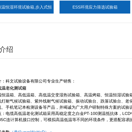
环境试验箱,步入式恒
ESS环境应力筛选试验箱
恒湿室
介绍
介：科文试验设备有限公司专业生产销售：
低温老化测试箱
温恒温箱、高低温箱、高低温交变湿热试验箱、高温烤箱、恒温恒湿试验
氙灯耐气候试验箱、紫外线耐气候试验箱、振动试验台、跌落试验台、老
机、手机笔记本检测设备等产品，并竭诚为广大用户研制特殊方案的试验
点：
电缆
高低温
老化
测试
箱
采用高稳定度之白金
PT-100测温抵抗体，L
C/485C连计算机接口控制，可模拟高温低温等不同的环境条件，更搭配容