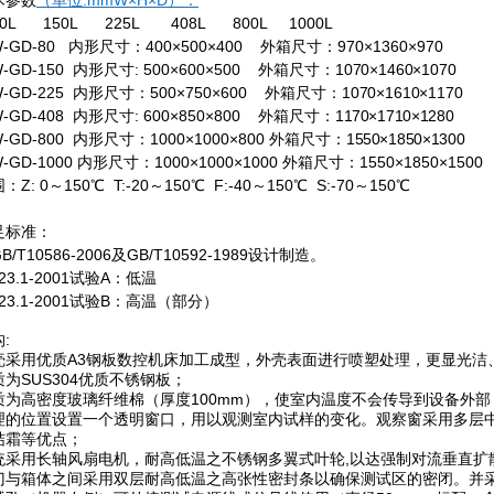
术参数
（单位:mmW
×
H
×
D）
：
0L
150L 225L 408L 800L 1000L
W-GD-80 内形尺寸：400×500×400
外箱尺寸：970×1360×970
-GD-150 内形尺寸: 500×600×500
外箱尺寸：
1070
×
1460
×
1070
-GD-225 内形尺寸：500×750×600
外箱尺寸：
1070
×
1610
×
1170
-GD-408 内形尺寸: 600×850×800
外箱尺寸：
1170
×
1710
×
1280
-GD-800 内形尺寸：1000×1000×800 外箱尺寸：
1550
×
1850
×
1300
-GD-1000 内形尺寸：1000×1000×1000 外箱尺寸：
1550
×
1850
×
1500
围：
Z: 0～150℃ T:-20～150℃ F:-40～150℃ S:-70～150℃
足标准：
B/T10586-2006及GB/T10592-1989设计制造。
23.1-2001试验
A：低温
23.1-2001试验
B：高温（部分）
构
:
壳采用优质
A3
钢板数控机床加工成型，外壳表面进行喷塑处理，更显光洁
质为
SUS304
优质不锈钢板；
质为高密度玻璃纤维棉
（
厚度
100mm）
，使室内温度不会传导到设备外部
理的位置设置一个透明窗口，用以观测室内试样的变化。观察窗采用多层
结霜等优点；
统采用长轴风扇电机，耐高低温之不锈钢多翼式叶轮
,
以达强制对流垂直扩
门与箱体之间采用双层耐高低温之高张性密封条以确保测试区的密闭。并