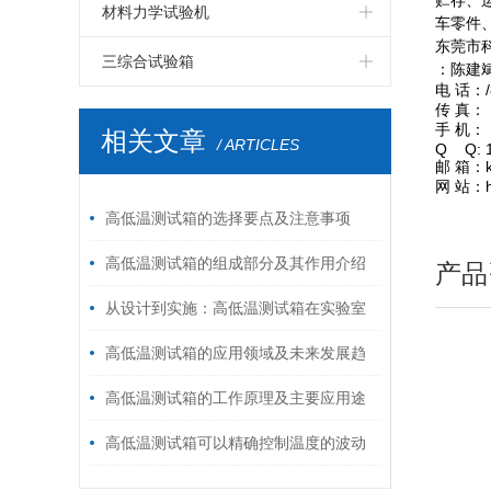
贮存、
LED高温老化房
LCD步入式恒温恒湿试验室
PCB板步入式恒温恒湿试验室
四度空间一体振动台
伺服控制拉力试验机
电磁式扫频振动台
双臂跌落试验机
纸箱抗压试验机
材料力学试验机
车零件
东莞市
LED电磁式振动台
LCD高温老化房
PCB电路板高温老化房
六度空间一体振动台
高低温拉力试验机
自由跌落试验机
破裂强度试验机
鞋材检测试验机
三综合试验箱
：陈建
电
话：/8
LED包装运输振动台
LCD电磁振动台
PCB电路板电磁振动台
环压强度试验机
线材弯折试验机
温湿度振动三综合试验箱
传
真：
手
机：
相关文章
/ ARTICLES
LED跌落试验机
LCD包装运输振动台
PCB电路板鼓风干燥箱
Q
Q: 1
跌落试验机
插拔力试验机
邮
箱：ko
网
站：htt
LED电热鼓风干燥箱
LCD跌落试验机
模拟运输振动台
耐磨擦试验机
高低温测试箱的选择要点及注意事项
LCD电热鼓风干燥箱
油墨脱色试验机
按键寿命试验机
高低温测试箱的组成部分及其作用介绍
产品
从设计到实施：高低温测试箱在实验室
中的优化布局
高低温测试箱的应用领域及未来发展趋
势分析
高低温测试箱的工作原理及主要应用途
径
高低温测试箱可以精确控制温度的波动
范围