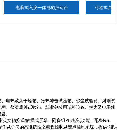
电脑式六度一体电磁振动台
可程式高低温交变湿热试验箱
箱、电热鼓风干燥箱、冷热冲击试验箱、砂尘试验箱、淋雨试
化房、盐雾腐蚀试验箱、纸业包装用试验设备、拉力及电子线
设备。
CD中英文触控式/触摸式屏幕，附多组PID控制功能，配备RS-
易操作及学习的高准确性之编程控制及定点控制系统，提供*测试