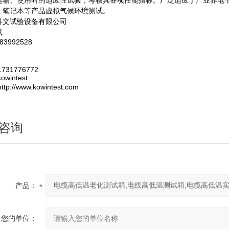
运输、使用时的适应性试验，考核其各项性能指标。广泛适应于产业界电
、笔记本等产品虚拟气候环境测试。
科文试验设备有限公司
斌
3992528
731776772
wintest
p://www.kowintest.com
咨询
产品：
您的单位：