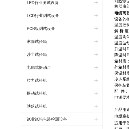
引线测
简易式恒温恒湿箱
高温老化试验箱
电热鼓风干燥箱
标准型盐水喷雾试验箱
LED行业测试设备
机器底
恒温恒湿试验箱厂家
电缆高
氙弧灯老化试验箱
指针式电热鼓风干燥箱
连续式盐雾腐蚀试验箱
LED高低温试验箱
LCD行业测试设备
设备的
可程式恒温恒湿试验箱
温度控
蒸汽老化试验箱
真空干燥箱
可程式盐水喷雾试验机
LED高低温湿热试验箱
LCD高低温试验箱
PCB板测试设备
解 析 
温度均匀
复层式恒温恒湿试验箱
换气老化试验箱
电热恒温干燥箱
LED高低温湿热老化试验箱
LCD高低温湿热试验箱
PCB高低温测试箱
淋雨试验箱
温度波动
升温时
高温老化箱
高温马弗炉
LED恒温恒湿试验箱
LCD湿热老化试验箱
PCB电路板湿热老化试验箱
淋雨试验箱
沙尘试验箱
降温时
箱材质
LED高低温冷热冲击试验箱
LCD恒温恒湿试验箱
PCB板恒温恒湿试验箱
沙尘试验箱
外箱材
电磁式振动台
保温材
LED高低温冲击试验箱
LCD冷热冲击试验箱
PCB板冷热冲击试验箱
冷冻系
电磁振动台
拉力试验机
保护装
LED高温老化箱
配
件：
LCD高低温冲击试验箱
电路板高低温冲击试验箱
电磁吸合式振动台
桌上型拉力试验机
振动试验机
电源要
LED紫外光老化试验箱
LCD高温老化箱
PCB电路板高温老化箱
垂直水平振动试验机
微电脑拉力试验机
模拟运输振动试验台
跌落试验机
产品用
电缆高
LED步入式恒温恒湿试验室
LCD紫外光老化试验箱
电路板紫外光老化试验箱
电脑式电磁振动台
电脑式拉力试验机
机械振动试验机
单臂跌落试验机
纸业纸箱包装检测设备
适用于