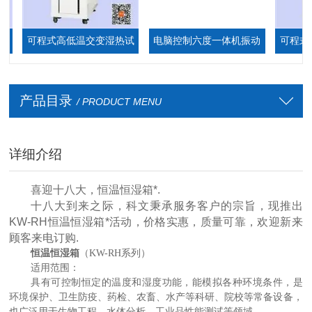
可程式高低温交变湿热试
电脑控制六度一体机振动
可程式高
验箱
台
产品目录
/ PRODUCT MENU
详细介绍
喜迎十八大，恒温恒湿箱*.
十八大到来之际，科文秉承服务客户的宗旨，现推出
KW-RH恒温恒湿箱*活动，价格实惠，质量可靠，欢迎新来
顾客来电订购.
恒温恒湿箱
（
KW-
RH
系列）
适用范围：
具有可控制恒定的温度和湿度功能，能模拟各种环境条件，是
环境保护、卫生防疫、药检、农畜、水产等科研、院校等常备设备，
也广泛用于生物工程、水体分析、工业品性能测试等领域。