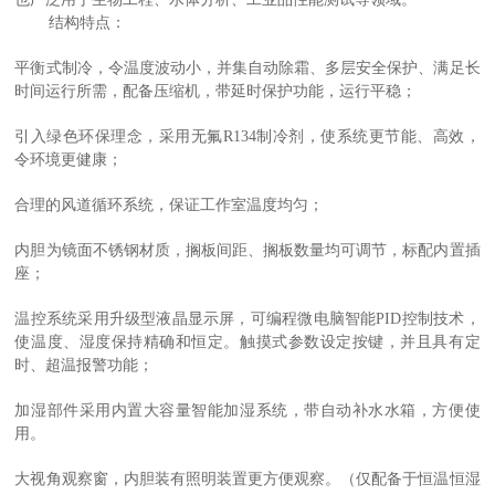
结构特点：
平衡式制冷，令温度波动小，并集自动除霜、多层安全保护、满足长
时间运行所需，配备压缩机，带延时保护功能，运行平稳；
引入绿色环保理念，采用无氟
R134
制冷剂，使系统更节能、高效，
令环境更健康；
合理的风道循环系统，保证工作室温度均匀；
内胆为镜面不锈钢材质，搁板间距、搁板数量均可调节，标配内置插
座；
温控系统采用升级型液晶显示屏，可编程微电脑智能
PID
控制技术，
使温度、湿度保持精确和恒定。触摸式参数设定按键，并且具有定
时、超温报警功能；
加湿部件采用内置大容量智能加湿系统，带自动补水水箱，方便使
用。
大视角观察窗，内胆装有照明装置更方便观察。（仅配备于恒温恒湿