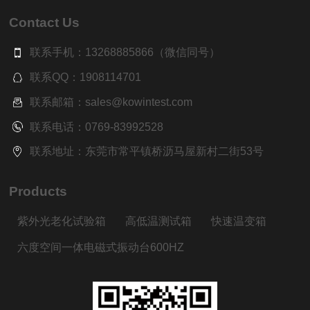
Contact Us
联系手机：13268885866（微信同号）
联系QQ：1908114701
联系邮箱：sales@kowintest.com
联系电话：0769-83992528
联系地址：东莞市常平镇桥沥马屋新村二街53号
Products
紫外光老化试验箱
高低温测试箱
快速温变箱
六度空间一体电磁式振动台600HZ