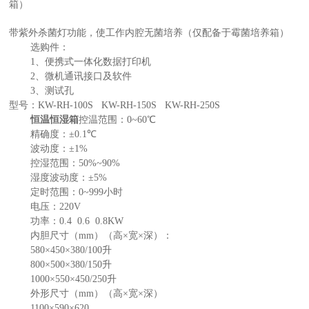
箱）
带紫外杀菌灯功能，使工作内腔无菌培养（仅配备于霉菌培养箱）
选购件：
1
、
便携式一体化数据打印机
2
、微机通讯接口及软件
3
、测试孔
型号：
KW-RH-100S KW-RH-150S KW-RH-250S
恒温恒湿箱
控温范围：
0~60
℃
精确度：
±
0.1
℃
波动度
：
±
1
%
控湿范围
：
50%~90%
湿度波动度
：
±
5%
定时范围
：
0~999
小时
电压
：
220V
功率
：
0.4
0.
6
0.
8
KW
内胆尺寸（
mm
）（高×宽×深）
：
580
×
450
×
380/100
升
800
×
500
×
380/150
升
1000
×
550
×
450/250
升
外形尺寸（
mm
）（高×宽×深
）
1100
×
590
×
620