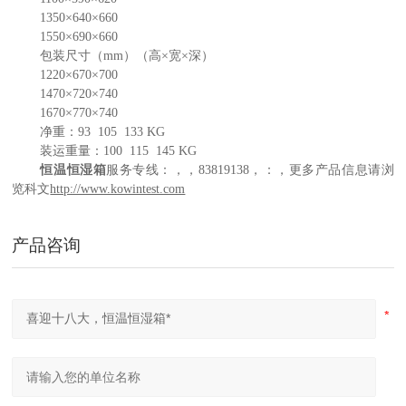
1350
×
640
×
660
1550
×
690
×
660
包装尺寸（
mm
）（高×宽×深）
1220
×
670
×
700
1470
×
720
×
740
1670
×
770
×
740
净重
：
93
105
133
KG
装运重量
：
100
115
145
KG
恒温恒湿箱
服务专线：
，
，
83819138
，
：
，更多产品信息请浏
览科文
http://www.kowintest.com
产品咨询