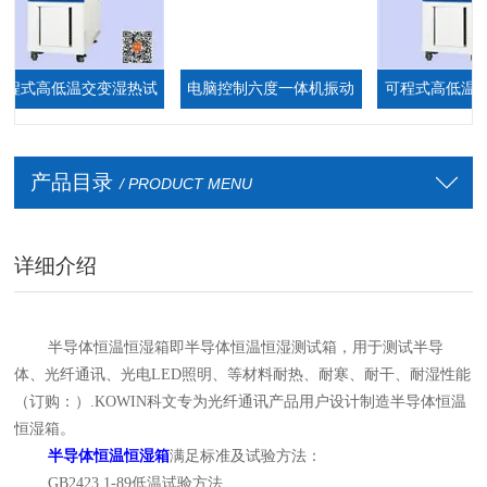
式高低温交变湿热试
电脑控制六度一体机振动
可程式高低温测试
验箱
台
厂家
产品目录
/ PRODUCT MENU
详细介绍
半导体恒温恒湿箱
即半导体恒温恒湿测试箱
，
用于测试
半导
体、光纤通讯
、光电
LED照明、等
材料耐热、耐寒、耐干、耐湿性能
（
订购
：
）
.KOWIN科文专为
光纤通讯产品
用户设计制造半导体
恒温
恒湿箱
。
半导体恒温恒湿箱
满足标准
及试验方法
：
GB2423.1-89低温试验方法