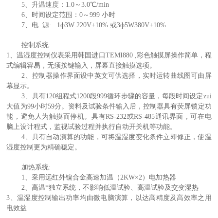
5、
升温速度：1.0～3.0
℃
/min
6、
时间设定范围：0～999 小时
7、
电 源:
1ф3W 220V±10% 或3ф5W380V±10%
控制系统:
1、
温湿度控制仪表采用韩国进口TEMI880 ,彩色触摸屏操作简单，程
式编辑容易，无须按键输入，屏幕直接触摸选项。
2、
控制器操作界面设中英文可供选择，实时运转曲线图可由屏
幕显示。
3、
具有120组程式1200段999循环步骤的容量，每段时间设定zui
大值为99小时59分。资料及试验条件输入后，控制器具有荧屏锁定功
能，避免人为触摸而停机。具有RS-232或RS-485通讯界面，可在电
脑上设计程式，监视试验过程并执行自动开关机等功能。
4、
具有自动演算的功能，可将温湿度变化条件立即修正，使温
湿度控制更为精确稳定。
加热系统
:
1、
采用远红外镍合金高速加温（2KW×2）电加热器
2、
高温*独立系统，不影响低温试验、高温试验及交变湿热
3、温湿度控制输出功率均由微电脑演算，以达高精度及高效率之用
电效益