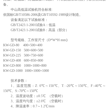
备。
中山高低温试验机
符合标准:
依
国标GB/T10586-2006及GB/T10592-1989设计制造。
设备满足以下试验标准：
GB/T2423.1-2001试验A：低温
GB/T2423.1-2001试验B：高温（部分）
型号规格、工作室尺寸（D*W*H mm
）
KW-GD
-80
400
×500×400
KW-GD-150
500×60
0
×
500
KW-GD-225
500
×750×
600
KW-GD-408 600×850×800
KW-GD-800
1000×100
0
×
800
KW-GD-1000 1000
×
1000
×
1000
技术参数：
1、
温度范围：
Z:
0
℃
～
1
5
0
℃
、
T:
-20
℃
～
1
5
0
℃
、
F:
-40
℃
～
1
5
0
℃
、
S:
-70
℃
～
1
5
0
℃
2、
温度波动度：±0.5
℃
（空载时）
3、
温度均匀度：±2
.0℃
（空载时）
4、
降温速率：0.7～1.2
℃
/min