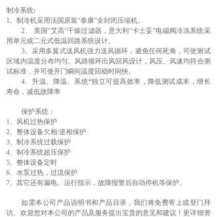
制冷系统
:
1、
制冷机采用法国原装“泰康”全封闭压缩机。
2、
美国“艾高”干燥过滤器，意大利“卡士妥”电磁阀冷冻系统采
用单元或二元式低温回路系统设计。
3、
采用多翼式送风机强力送风循环，避免任何死角，可使测试
区域内温度分布均匀。风路
循环出风回风设计，风压、风速均符合测
试标准，并可使开门瞬间温度回稳时间快。
4、
升温、降温、系统*独立可提高效率，降低测试成本，增长
寿命，减低故障率
保护系统
：
1、风机过热保护
2、整体设备欠相/逆相保护
3、制冷系统过载保护
4、制冷系统超压保护
5、整体设备定时
6、水泵过热，过流保护
7、其它还有漏电、运行指示，故障报警后自动停机等保护。
如需本公司产品说明书和产品目录，我们将免费寄上或登门拜
访。欢迎您对本公司的产品及服务提出宝贵的意见和建议！更详细资