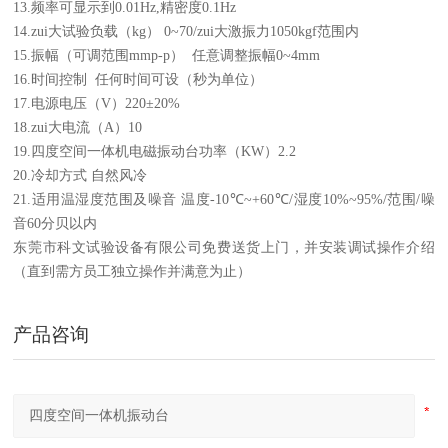
13.
频率可显示到
0.01Hz,
精密度
0.1Hz
14.
zui大试验负载（
kg
）
0~70/
zui大激振力
1050kgf
范围内
15.
振幅（可调范围
mmp-p
） 任意调整振幅
0~4mm
16.
时间控制 任何时间可设（秒为单位）
17.
电源电压（
V
）
220±20%
18.
zui大电流（
A
）
10
19.
四度空间一体机电磁振动台
功率（
KW
）
2.2
20.
冷却方式 自然风冷
21.
适用温湿度范围及噪音 温度
-10℃~+60℃/
湿度
10%~95%/
范围
/
噪
音
60
分贝以内
东莞市科文试验设备有限公司免费送货上门，并安装调试操作介绍
（直到需方员工独立操作并满意为止）
产品咨询