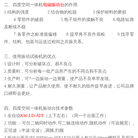
二、
四度空间一体机
电磁振动台
的作用
:
1.
结构的强度
2.
结合物的松脱
3.
保护材料的磨损
4.
零部件的破损
5.
电子组件的接触不良
6.
电路短路
及断续不稳
7.
各零件之标准值偏移
8.
提早将不良件筛检
9.
找寻零
件、结构、包装与运送过程间之共振关系。
三、使用振动试验机的优点
:
1.
设计时，可分析破坏点、易不良点
2.
质量时，可分析每一批产品所产生的不同点和不良点
3.
生产时，可*一边振动一边测量，使产品不良率早发现。
4.
耐久测量，让产品耐久使用、使不耐久的组件提早改进，公司品牌
口碑即会更好。
四、
四度空间一体机振动台
技术参数
:
1.
全自动
KW-LD-ATP
（上下左右）（同一个台面工作）
2.
功能 ：可任二轴同时动作
,
可二轴连续动作
,
随机动作（可设频宽）
,
正弦波（半波
/
全波）
,
调频
,
扫频
3.
振动台面尺寸
L*H*Wcm 50X1X50
台面上有
25
个
10mm
螺纹孔及四边