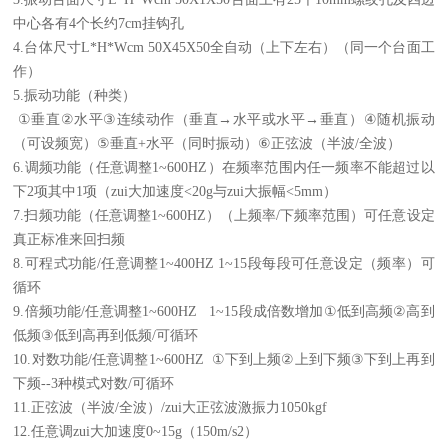
中心各有
4
个长约
7cm
挂钩孔
4.
台体尺寸
L*H*Wcm 50X45X50
全自动（上下左右）（同一个台面工
作）
5.
振动功能（种类）
①
垂直
②
水平
③
连续动作（垂直
→
水平或水平
→
垂直）
④
随机振动
（可设频宽）
⑤
垂直
+
水平（同时振动）
⑥
正弦波（半波
/
全波）
6.
调频功能（任意调整
1~600HZ
）在频率范围内任一频率不能超过以
下
2
项其中
1
项（zui大加速度
<20g
与zui大振幅
<5mm
）
7.
扫频功能（任意调整
1~600HZ
）（上频率
/
下频率范围）可任意设定
真正标准来回扫频
8.
可程式功能
/
任意调整
1~400HZ 1~15
段每段可任意设定（频率）可
循环
9.
倍频功能
/
任意调整
1~600HZ 1~15
段成倍数增加
①
低到高频
②
高到
低频
③
低到高再到低频
/
可循环
10.
对数功能
/
任意调整
1~600HZ ①
下到上频
②
上到下频
③
下到上再到
下频
--3
种模式对数
/
可循环
11.
正弦波（半波
/
全波）
/
zui大正弦波激振力
1050kgf
12.
任意调zui大加速度
0~15g
（
150m/s2
）