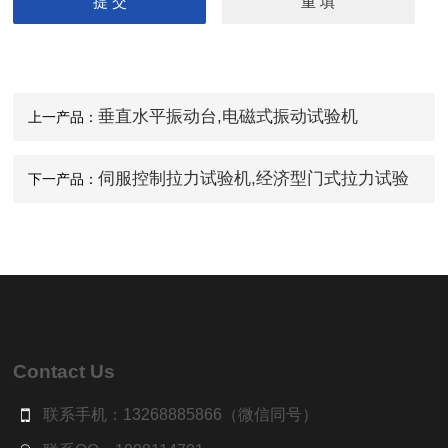
垂直水平振动台,电磁式振动试验机
上一产品：
伺服控制拉力试验机,经济型门式拉力试验
下一产品：
机
Contact Us
联系手机：13268885866（微信同号）