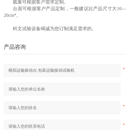
载重可根据客户需求定制。
台面可根据客户产品定制，一般建议比产品尺寸大10—
20cm*。
科文试验设备竭诚为您订制满足需求的。
产品咨询