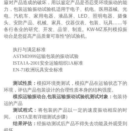
簸对产品造成的破坏，用以鉴定产品是否忍受环境振动的能
力，包装运输振动试验机适用于电子、机电、医用器械、光
电、汽机车、家用电器、液晶屏、LED、照明电器、摄像
头、安防产品、机械、家具、仪器仪表、包装、玩具……等
各行各业的研究、开发、品管、制造。KW-MZ系列模拟振
动台是您提高产品质量可靠性*的试验机。
执行与满足标准
ASTMD999运输包装的振动试验
ISTA1A-2001安全运输组织1A标准
EN-71欧洲玩具安全标准
测试性质：
模拟环境类测试，模拟产品在运输状态下的
环境，评估产品包装设计的合理性质本身的结构强度。
模拟运输振动台,包装运输振动试验机
测试对象：
包装待
运的产品
测试程式：
将包装的产品以一定的速度振动相应的时
间。（ISTA里有详细测试步骤）
结果评估：
经振动测试后产品不得失去功能及外观受到
损坏