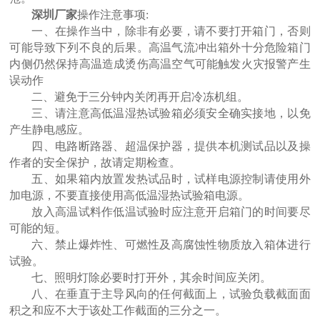
深圳厂家
操作
注意事项:
一、在操作当中，除非有必要，请不要打开箱门，否则
可能导致下列不良的后果。
高温气流冲出箱外
十分危险
箱门
内侧仍然保持高温
造成烫伤
高温空气可能触发火灾报警
产生
误动作
二、避免于三分钟内关闭再开启冷冻机组。
三、请注意高低温湿热试验箱必须安全确实接地，以免
产生静电感应。
四、电路断路器、超温保护器，提供本机测试品以及操
作者的安全保护，故请定期检查。
五、如果箱内放置发热试品时，试样电源控制请使用外
加电源，不要直接使用高低温湿热试验箱电源。
放入高温试料作低温试验时应注意开启箱门的时间要尽
可能的短。
六、禁止爆炸性、可燃性及高腐蚀性物质放入箱体进行
试验。
七、照明灯除必要时打开外，其余时间应关闭。
八、在垂直于主导风向的任何截面上，试验负载截面面
积之和应不大于该处工作截面的三分之一。