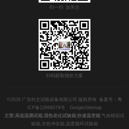
扫一扫 加关注
扫码获取报价方案
©2026 广东科文试验设备有限公司 版权所有 备案号：
粤
ICP备12066079号
GoogleSitemap
主营:
高低温测试箱
,
湿热老化试验箱
,
快速温变箱
,
气候模拟试
验箱
,
冷热冲击箱
,
温度循环试验箱