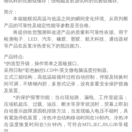
物试样的试验或储存；强电磁发射源试样的试验或储存。
简介：
本箱能模拟高温与低温之间的瞬间变化环境。从而判断
产品的可靠性及稳定性能等参数是否合格。
将提供给您预测和改进产品的质量和可靠性依据。用于
检测电子、LED、汽车、橡胶、塑胶、航天科技、
通信器材
等产品在反复冷热变化下的抵抗能力。
产品特点:
*的造型升级，操作简单之面板接口。
采用日制*彩色触控LCD中/英文微电脑温度控制器。
立式三箱结构，高低温箱循环过程自动控制，停留及转换时
间可调，不锈钢内胆，多形式记录，设有
多重安全保护措施
及装置。
*的保护报警功能：当出现短路、漏电、工作室超温；
压缩机超压、过载、油压、断水等异常状况
时，荧幕上即刻
自动显示故障原因机排除方法，当发现输入电压不稳时，具
有紧急停机装置，冷热冲
击结构移动时间在10秒内。冷热冲
击温度恢复时间在5分钟内，可符合MTL,IEC,JIS,GJB等规
范。