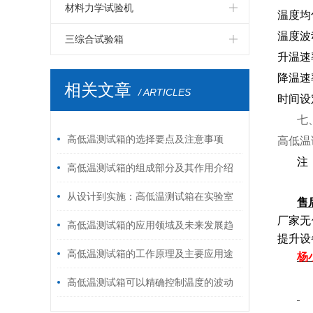
LED高温老化房
LCD步入式恒温恒湿试验室
PCB板步入式恒温恒湿试验室
四度空间一体振动台
伺服控制拉力试验机
电磁式扫频振动台
双臂跌落试验机
纸箱抗压试验机
材料力学试验机
温度均
LED电磁式振动台
LCD高温老化房
PCB电路板高温老化房
六度空间一体振动台
高低温拉力试验机
温度波
自由跌落试验机
破裂强度试验机
鞋材检测试验机
三综合试验箱
升温速
LED包装运输振动台
LCD电磁振动台
PCB电路板电磁振动台
环压强度试验机
线材弯折试验机
温湿度振动三综合试验箱
降温速
相关文章
/ ARTICLES
LED跌落试验机
LCD包装运输振动台
PCB电路板鼓风干燥箱
时间设
跌落试验机
插拔力试验机
七
LED电热鼓风干燥箱
LCD跌落试验机
模拟运输振动台
耐磨擦试验机
高低温测试箱的选择要点及注意事项
高低温
LCD电热鼓风干燥箱
油墨脱色试验机
按键寿命试验机
注
高低温测试箱的组成部分及其作用介绍
从设计到实施：高低温测试箱在实验室
售
厂家无
中的优化布局
高低温测试箱的应用领域及未来发展趋
提升设
势分析
高低温测试箱的工作原理及主要应用途
杨
径
高低温测试箱可以精确控制温度的波动
范围