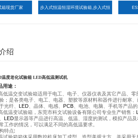
厂家
步入式恒温恒湿环境试验箱,步入式恒
ESS环境
温恒湿室
介绍
ED温度老化试验箱 LED高低温测试机
品用途：
高低温交变试验箱
适用于电工、电子、仪器仪表及其它产品、零
验；是各类电子、电工、电器、塑胶等原材料和器件进行耐寒、
于光纤、
LED
、晶体、电感、
PCB
、电池、电脑、手机等产品的
高低温变试验箱
，东
莞市科文试验设备有限公司专业生产
销售
：
、
LED
显示器等产品进行高温、低温、湿度的测试，模拟产品及
常工作的情况，可以满足不同的高低温要求。
构特点
:
温试验箱
箱体采用数控机床加工成型，造型美观大方，并采用无