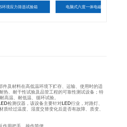
应力筛选试验箱
电脑式六度一体电磁振动台
可
部件及材料在高低温环境下贮存、运输、使用时的适
耐热、耐干性试验及品管工程的可靠性测试设备；特
耐高温、耐低温、循环试验。
LED
检测仪器，该设备主要针对
LED
行业，对路灯、
材质经过温度、湿度交替变化后是否有故障、质变、
反作用把手，操作简便。