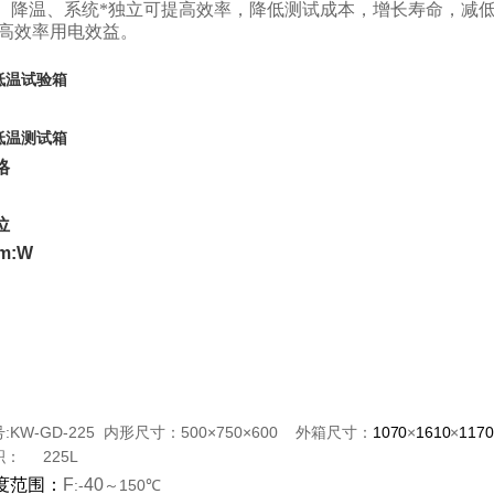
、降温、系统*独立可提高效率，降低测试成本，增长寿命，减
高效率用电效益。
低温试
验
箱
低温测试箱
格
位
m:W
）
号
:KW-GD-225
内形尺寸：
500×750×600
外箱尺寸：
1070
×
1610
×
1170
积：
225L
度范围：
F
40
:-
150
～
℃