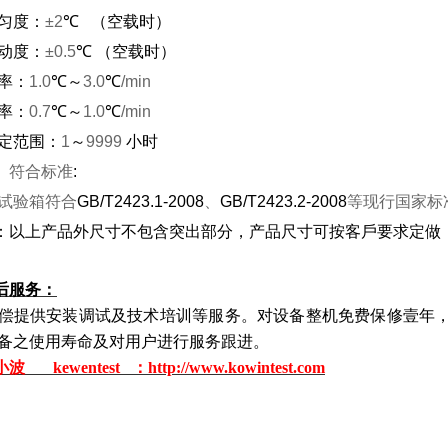
匀度：
±2
℃
（空载时）
动度：
±0.5
℃
（空载时）
率：
1.0
℃
～
3.0
℃
/min
率：
0.7
℃
～
1.0
℃
/min
定范围：
1
～
9999
小时
、符合标准
:
试验箱符合
GB/T2423.1-2008
、
GB/T2423.2-2008
等现行国家标
：以上产品外尺寸不包含突出部分，产品尺寸可按客戶要求定做
后服务：
偿提供安装调试及技术培训等服务。对设备整机免费保修壹年
备之使用寿命及对用户进行服务跟进。
小波
kewentest
：http://www.kowintest.com