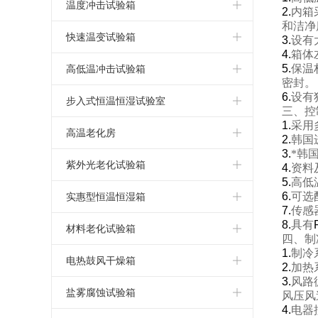
小型冷热冲击试验箱
高低温试验机
湿热老化测试箱
小型恒温恒湿试验箱
恒温恒湿箱
温度冲击试验箱
2.
内箱
和洁净
三箱冷热冲击试验箱
可程式高低温试验箱
高低温交变湿热试验箱
小型高低温试验箱
恒温恒湿试验箱
温度冲击试验箱
快速温变试验箱
3.
设有
4.
箱体
两箱冷热冲击试验箱
高低温交变试验箱
高低温湿热老化试验箱
立式恒温恒湿试验箱
恒温恒湿测试箱
温度冲击试验机
应力筛选试验箱
5.
保温
高低温冲击试验箱
密封。
高低温循环试验箱
6.
设有
恒温恒湿试验机
温度冲击测试箱
快速温变试验箱
高低温冲击试验箱
步入式恒温恒湿试验室
三、控
1.
采用
高低温恒温试验箱
小型恒温恒湿箱
温度冲击测试机
高低温冲击试验机
步入式恒温恒湿试验室
高温老化房
2.
韩国
3.
*韩
高低温老化试验箱
温湿度试验箱
快速温变试验箱
高低温冲击测试箱
恒温恒湿实验室
高温老化房
紫外光老化试验箱
4.
资料
5.
高低
高低温箱
可程式恒温恒湿箱
温度循环试验箱
高低温冲击测试机
步入式高低温试验室
高温老化室
紫外光老化试验箱
6.
可选
实惠型恒温恒湿箱
7.
传感
低温试验箱
低湿型恒温恒湿箱
8.
具有
大型恒温恒湿房
步入式老化房
紫外线耐候试验箱
小型恒温恒湿箱
材料老化试验箱
四、制
1.
制冷
恒温恒湿箱价格
UV光老化试验箱
简单恒温恒湿箱
UV紫外线老化测试仪
电热鼓风干燥箱
2.
加热
3.
风路
恒温恒湿箱厂家
实惠型恒温恒湿箱
湿热老化试验箱
高温烤箱
盐雾腐蚀试验箱
风压风
4.
电器
恒温恒湿试验箱价格