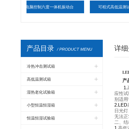
电脑控制六度一体机振动台
可程式高低温测试箱现货
产品目录
详细
/ PRODUCT MENU
冷热冲击测试箱
L
冷热冲击箱
高低温测试箱
产
1.
冷热冲击测试箱
高低温测试箱
湿热老化试验箱
应性试
别适用
冷热冲击试验箱
高低温试验箱
湿热老化试验箱
2.LED
小型恒温恒湿箱
日光灯
无法正
冷热冲击试验机
高低温测试仪器
交变湿热试验箱
小型温湿度试验箱
恒温恒湿试验箱
二、结
1.
高低