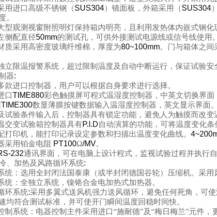
采用进口高级不锈钢（
SUS304
）镜面板，外箱采用（
SUS304
度。
大型观测视窗附照明灯保持箱内明亮，且利用发热体内嵌式钢化
左侧配直径
50mm
的测试孔，可供外接测试电源线或信号线使用
材质采用高密度玻璃纤维棉，厚度为
80~100mm
。门与箱体之间
独立限温报警系统，超过限制温度及自动中断运行，保证试验安
制器
:
多款进口控制器，用户可以根据自身要求进行选择。
进口
TIME880
彩色触摸屏可程式温湿度控制器，中英文切换界面
国
TIME300
数显薄膜按键数据输入温湿度控制器，英文显示界面
及试验条件输入后，控制器具有锁定功能，避免人为触摸而改变
温交变试验箱控制器具有
P.I.D
自动演算的功能，可将温度变化条
配打印机，能打印记录设定参数和扫描出温度变化曲线。
4~200
器采用铂金电阻
PT100
Ω
/MV
。
RS-232
通讯界面，可在电脑上设计程式，监视试验过程并执行
冷、加热及风路循环系统
:
系统：选用全封闭法国泰康（或半封闭德国谷轮）压缩机。采用
系统：全独立系统，镍铬合金电加热式加热器。
循环系统
:
采用多翼式送风机强力送风循环，避免任何死角，可使
速均符合测试标准，并可使开门瞬间温度回稳时间快。
控制系统：电器控制主件采用进口“施耐德”及“梅日梅兰”元件，