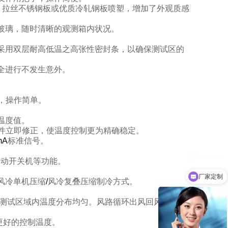
）拉丝不锈钢板或优质冷轧钢板喷塑，增加了外观质感
玻璃，随时清晰的观测箱内状况。
。
采用双层耐高低温之高张性密封条，以确保测试区的
全进行不发生意外。
，操作简单。
。
温度值。
件立即修正，使温度控制更为精确稳定。
mA
标准信号。
自动开关机等功能。
厂家定制
风冷单机压缩
/
风冷复叠压缩制冷方式。
测试区域内温度分布均匀。风路循环出风回风设计，
更好的控制温度。