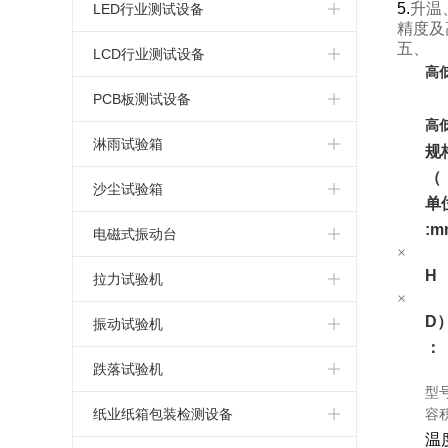
简易式恒温恒湿箱
高温老化试验箱
电热鼓风干燥箱
标准型盐水喷雾试验箱
5.
升温
LED行业测试设备
精度及
恒温恒湿试验箱厂家
五、
氙弧灯老化试验箱
指针式电热鼓风干燥箱
连续式盐雾腐蚀试验箱
LED高低温试验箱
LCD行业测试设备
高
可程式恒温恒湿试验箱
蒸汽老化试验箱
真空干燥箱
可程式盐水喷雾试验机
LED高低温湿热试验箱
LCD高低温试验箱
PCB板测试设备
高
复层式恒温恒湿试验箱
换气老化试验箱
电热恒温干燥箱
LED高低温湿热老化试验箱
LCD高低温湿热试验箱
PCB高低温测试箱
淋雨试验箱
规
（
高温老化箱
高温马弗炉
LED恒温恒湿试验箱
LCD湿热老化试验箱
PCB电路板湿热老化试验箱
淋雨试验箱
沙尘试验箱
单
LED高低温冷热冲击试验箱
:m
LCD恒温恒湿试验箱
PCB板恒温恒湿试验箱
沙尘试验箱
电磁式振动台
×
LED高低温冲击试验箱
LCD冷热冲击试验箱
PCB板冷热冲击试验箱
H
电磁振动台
拉力试验机
×
LED高温老化箱
LCD高低温冲击试验箱
电路板高低温冲击试验箱
D
电磁吸合式振动台
桌上型拉力试验机
振动试验机
：
LED紫外光老化试验箱
LCD高温老化箱
PCB电路板高温老化箱
垂直水平振动试验机
微电脑拉力试验机
模拟运输振动试验台
跌落试验机
型
LED步入式恒温恒湿试验室
LCD紫外光老化试验箱
电路板紫外光老化试验箱
电脑式电磁振动台
电脑式拉力试验机
机械振动试验机
单臂跌落试验机
纸业纸箱包装检测设备
容
温