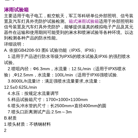
淋雨试验箱
主要适用于电子电工，航空航天，军工等科研单位外部照明、信号装
置及汽车灯具外壳防护试验检测。
箱式
淋雨试验箱
适用于外部照明和
信号装置及汽车灯具外壳防护，能够提供逼真的模拟电子产品及其元
器件在运输和使用期间可能受到的淋水和喷淋试验等各种环境。以达
到检测各种产品的防水性能。
详细说明：
A. 依据
GB4208-93 图6 试验功能（IPX5、IPX6）
1.
适用于产品进行防水等级为
IPX5的喷水试验及IPX6 的强烈喷水
试验。
2.
喷咀内径：Φ
6.3mm，水流量：12.5L/min（适用于IPX5喷水
验）,Φ12.5mm，水流量：100L/min（适用于IPX6强喷试验.
3.8000L/h
流量计：满足强喷水流量要求
,水流量：
12.5±0.625L/min
4.
水压：按规定水流量调节
5.
样品试验箱尺寸：
1700×1000×1100mm
6.
喷头冲水管的尺寸：长
2500mm×直径400mm的圆
7.
喷头口距离测试产品
:2.5m～3m
B.材质
1.喷头材质：不锈钢材料
2