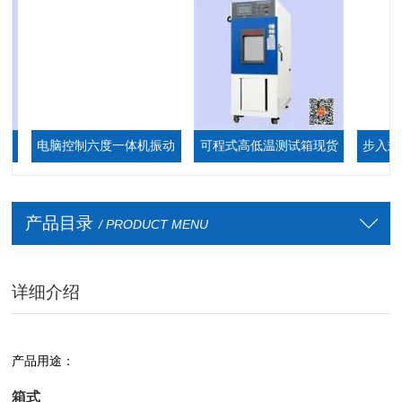
电脑控制六度一体机振动
可程式高低温测试箱现货
步入式恒
台
厂家
箱,步入
产品目录
/ PRODUCT MENU
详细介绍
产品用途：
箱式