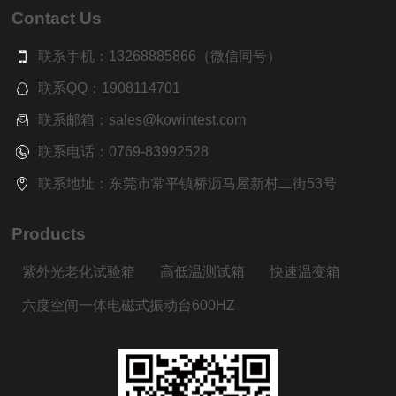
Contact Us
联系手机：13268885866（微信同号）
联系QQ：1908114701
联系邮箱：sales@kowintest.com
联系电话：0769-83992528
联系地址：东莞市常平镇桥沥马屋新村二街53号
Products
紫外光老化试验箱
高低温测试箱
快速温变箱
六度空间一体电磁式振动台600HZ