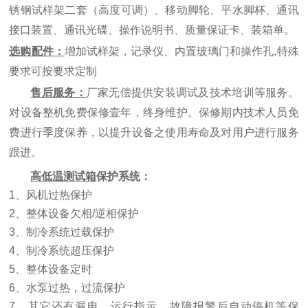
锈钢试样架二套
（
高度可调
）
、移动脚轮、平水脚杯、通讯
接口装置、通讯光碟、操作说明书、质量保证卡、装箱单。
选购配件：
增加试样架，记录仪、内置玻璃门和操作孔
,
特殊
要求可按要求定制
售后服务：
厂家无偿提供安装调试及技术培训等服务。
对设备整机免费保修壹年，终身维护。保修期内技术人员免
费进行季度保养，以提升设备之使用寿命及对用户进行服务
跟进。
高低温测试箱
保护系统：
1
、风机过热保护
2
、整体设备欠相
/
逆相保护
3
、制冷系统过载保护
4
、制冷系统超压保护
5
、整体设备定时
6
、水泵过热，过流保护
7
、其它还有漏电、运行指示，故障报警后自动停机等保