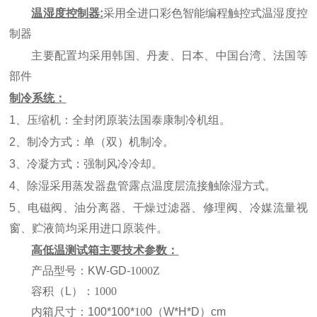
温湿度控制器
:
采用全进口彩色智能编程触控式温湿度控
制器
主要配置均采用韩国、丹麦、日本、中国台湾、法国等
部件
制冷系统：
1
、压缩机：全封闭原装法国泰康制冷机组。
2
、制冷方式：单
（
双
）
机制冷。
3
、冷凝方式：强制风冷冷却。
4
、除湿采用蒸发器盘管露点温度层流接触除湿方式。
5
、电磁阀、油分离器、干燥过滤器、修理阀、冷媒流量视
窗、贮液筒均采用进口原装件。
高低温测试箱
主要技术参数：
产品型号
：
KW-GD-
1000Z
容积
（L）
：
1000
内箱尺寸
：
100*100*
10
0（W*H*D）cm