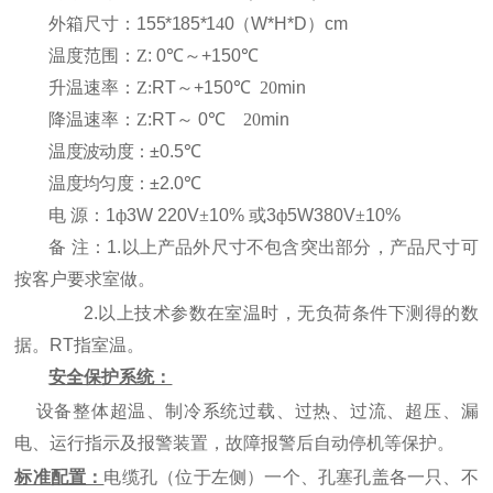
外箱尺寸
：
155*185*1
4
0
（W*H*D）cm
温度范围
：
Z
:
0
℃
～
+150
℃
升温速率
：
Z:
RT
～
+150
℃
20
min
降温速率
：
Z
:RT
～
0
℃
20
min
温度波动度
：
±
0.5
℃
温度均匀度
：
±
2.0
℃
电 源
：
1
ф
3W 220V
±
10%
或
3
ф
5W380V
±
10%
备 注
：
1.
以上产品外尺寸不包含突出部分，产品尺寸可
按客户要求室做。
2.
以上技术参数在室温时，无负荷条件下测得的数
据。
RT
指室温。
安全保护系统：
设备整体超温、制冷系统过载、过热、过流、超压、漏
电、运行指示及报警装置，故障报警后自动停机等保护。
标准配置：
电缆孔
（
位于左侧
）
一个、孔塞孔盖各一只、不