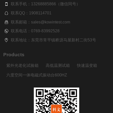
联系手机：13268885866（微信同号）
联系QQ：1908114701
联系邮箱：sales@kowintest.com
联系电话：0769-83992528
联系地址：东莞市常平镇桥沥马屋新村二街53号
Products
紫外光老化试验箱
高低温测试箱
快速温变箱
六度空间一体电磁式振动台600HZ