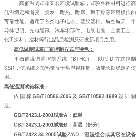
高低温测试箱
又名环境试验箱，试验各种材料进行高
低温恒定和渐变、突发、耐热、耐寒、耐干燥等环境模拟的
可靠性能。适用于各类电子电器、塑胶塑料、航空航天、半
导体照明、光电通讯、汽车零部件、电线电缆、金属五金、
化工涂料、建材等行业品质检测及研发新项目之用。
高低温测试箱
厂家控制方式与特色：
平衡调温调湿控制系统
（BTHC）
，以
P.I.D.
方式控制
SSR
，使系统之加热量等于热湿损耗量，故能长期稳定的使
用。
高低温测试箱
标准：
依国标
GB/T10586-2006
及
GB/T10592-1989
设计制
造。
GB/T2423.1-2001
试验
A
：低温
GB/T2423.1-2001
试验
B
：高温
（
部分
）
GB/T2423.34-2005
试验
Z/AD
：温湿组合或其它在设备