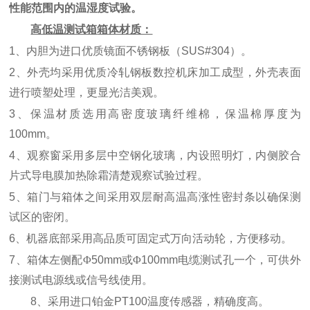
性能范围内的温湿度试验。
高低温测试箱
箱体材质：
1
、内胆为进口优质镜面不锈钢板
（SUS#304）
。
2
、外壳均采用优质冷轧钢板数控机床加工成型，外壳表面
进行喷塑处理，更显光洁美观。
3
、保温材质选用高密度玻璃纤维棉，保温棉厚度为
100mm
。
4
、观察窗采用多层中空钢化玻璃，内设照明灯，内侧胶合
片式导电膜加热除霜清楚观察试验过程。
5
、箱门与箱体之间采用双层耐高温高涨性密封条以确保测
试区的密闭。
6
、机器底部采用高品质可固定式万向活动轮，方便移动。
7
、箱体左侧配
Φ
50mm
或
Φ
100mm
电缆测试孔一个，可供外
接测试电源线或信号线使用。
8
、采用进口铂金
PT100
温度传感器，精确度高。